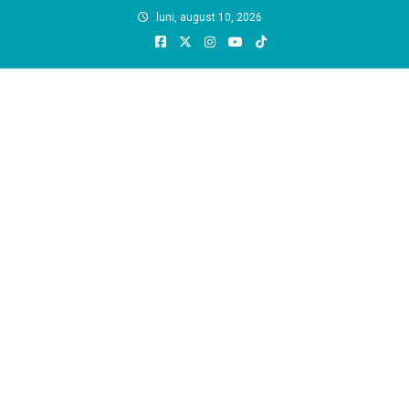
Skip
luni, august 10, 2026
to
content