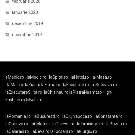
februarie 2020
ianuarie 2020
decembrie 2019
noiembrie 2019
eMedic.ro
laMedic.ro
laSpital.ro
laHotel.ro
la-Masa.ro
laMall.ro
laZiar.ro
laFirma.ro
laFacultate.ro
la-Suceava.ro
laExecutareSilita.ro
laChisinau.ro
laPiatraNeamt.ro
High-
Fashion.ro
laBalti.ro
laRomania.ro
laBucuresti.ro
laClujNapoca.ro
laConstanta.ro
laCraiova.ro
laGalati.ro
laPloiesti.ro
laTimisoara.ro
laBuzau.ro
laCalarasi.ro
laDeva.ro
laFocsani.ro
laGiurgiu.ro