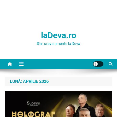
laDeva.ro
Stiri si evenimente la Deva
LUNĂ:
APRILIE 2026