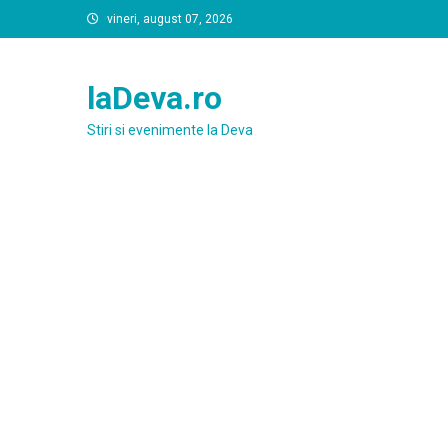
Skip
vineri, august 07, 2026
to
content
laDeva.ro
Stiri si evenimente la Deva