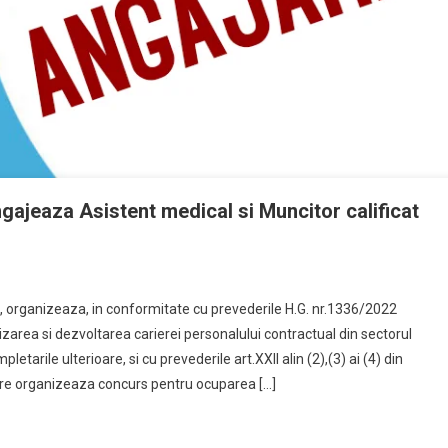
gajeaza Asistent medical si Muncitor calificat
 organizeaza, in conformitate cu prevederile H.G. nr.1336/2022
area si dezvoltarea carierei personalului contractual din sectorul
letarile ulterioare, si cu prevederile art.XXII alin (2),(3) ai (4) din
are organizeaza concurs pentru ocuparea […]