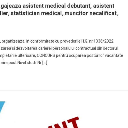
gajeaza asistent medical debutant, asistent
ier, statistician medical, muncitor necalificat,
 organizeaza, in conformitate cu prevederile H.G. nr.1336/2022
area si dezvoltarea carierei personalului contractual din sectorul
 completarile ulterioare, CONCURS pentru ocuparea posturilor vacantate
re post Nivel studii Nr […]