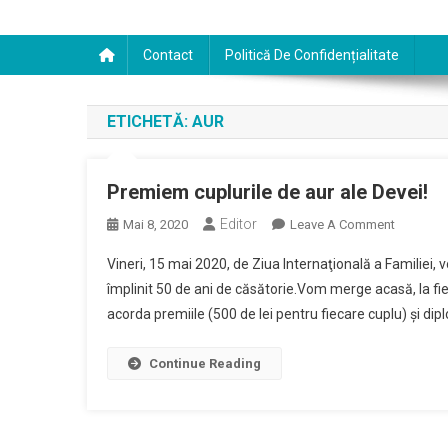
Contact
Politică De Confidențialitate
ETICHETĂ:
AUR
Premiem cuplurile de aur ale Devei!
Editor
On
Mai 8, 2020
Leave A Comment
Premiem
Vineri, 15 mai 2020, de Ziua Internaţională a Familiei,
Cuplurile
împlinit 50 de ani de căsătorie.Vom merge acasă, la fi
De
acorda premiile (500 de lei pentru fiecare cuplu) şi dipl
Aur
Ale
Devei!
Continue Reading