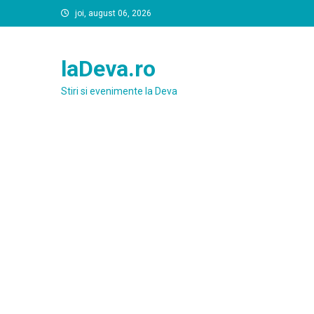
Skip
joi, august 06, 2026
to
content
laDeva.ro
Stiri si evenimente la Deva