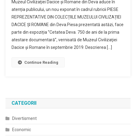
Muzeul Civilizaţiei Dacice şi Romane din Deva aduce în
Cadran
atenția publicului, un nou exponat în cadrul rubricii PIESE
Solar
REPREZENTATIVE DIN COLECȚIILE MUZEULUI CIVILIZAȚIEI
DACICE ȘI ROMANE din Deva.Piesa prezentată astăzi, face
parte din expoziția ”Cetatea Deva. 750 de ani de la prima
atestare documentară”, vernisată de Muzeul Civilizaţiei
Dacice şi Romane în septembrie 2019. Descrierea […]
Continue Reading
CATEGORII
Divertisment
Economic