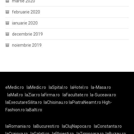
martie 2020
februarie 2020
ianuarie 2020
decembrie 2019
noiembrie 2019
eMedic.ro
laMedic.ro
laSpital.ro
laHotel.ro
la-Masa.ro
laMall.ro
laZiar.ro
laFirma.ro
laFacultate.ro
la-Suceava.ro
laExecutareSilita.ro
laChisinau.ro
laPiatraNeamt.ro
High-
Fashion.ro
laBalti.ro
laRomania.ro
laBucuresti.ro
laClujNapoca.ro
laConstanta.ro
laCraiova.ro
laGalati.ro
laPloiesti.ro
laTimisoara.ro
laBuzau.ro