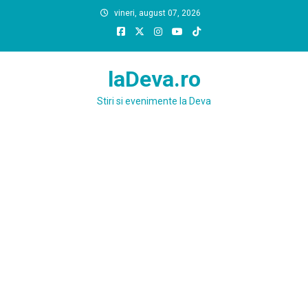
Skip
vineri, august 07, 2026
to
content
laDeva.ro
Stiri si evenimente la Deva