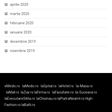
aprilie 2020
martie 2020
februarie 2020
ianuarie 2020
decembrie 2019
noiembrie 2019
eMedic.ro
laMedic.ro
laSpital.ro
laHotel.ro
la-Masa.ro
laMall.ro
laZiar.ro
laFirma.ro
laFacultate.ro
la-Suceava.ro
laExecutareSilita.ro
laChisinau.ro
laPiatraNeamt.ro
High-
Fashion.ro
laBalti.ro