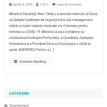
Editor
On
Aprilie 8, 2020
Leave A Comment
SJU
Ministrul Sănătăţii, Nelu Tătaru, a anunţat miercuri, la Deva,
Deva
că Spitalul Judeţean de Urgenţă intră sub management
Intră
militar şi toate cadrele medicale vor fi testate pentru
Sub
infecţia cu COVID-19. Ministrul a avut o întâlnire cu
Management
Militar;
conducerea Instituţiei Prefectului, a Consiliului Judeţean
Cadrele
Hunedoara şi a Primăriei Deva şi efectuează o vizită la
Medicale
spital. AGERPRES Pentru a […]
Vor
Fi
Continue Reading
Testate
Pentru
COVID-
19
CATEGORII
Divertisment