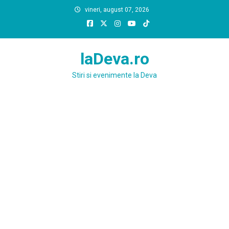
Skip
vineri, august 07, 2026
to
content
laDeva.ro
Stiri si evenimente la Deva