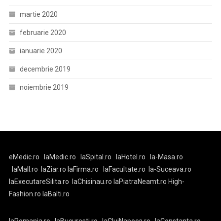
martie 2020
februarie 2020
ianuarie 2020
decembrie 2019
noiembrie 2019
eMedic.ro
laMedic.ro
laSpital.ro
laHotel.ro
la-Masa.ro
laMall.ro
laZiar.ro
laFirma.ro
laFacultate.ro
la-Suceava.ro
laExecutareSilita.ro
laChisinau.ro
laPiatraNeamt.ro
High-
Fashion.ro
laBalti.ro