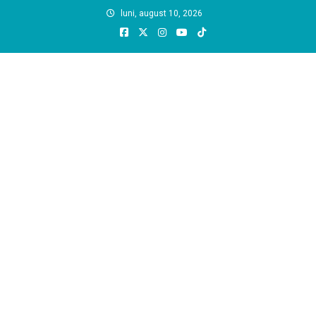
Skip
luni, august 10, 2026
to
content