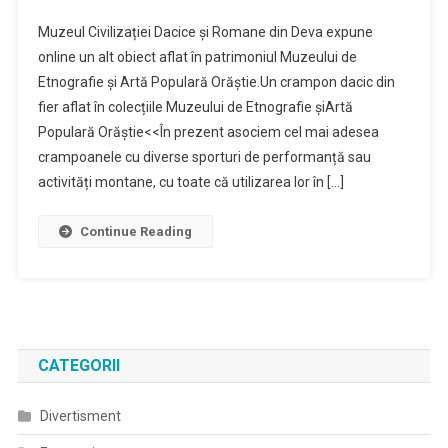
Comunicat
Muzeul Civilizației Dacice și Romane din Deva expune
–
online un alt obiect aflat în patrimoniul Muzeului de
Obiect
Etnografie și Artă Populară Orăștie.Un crampon dacic din
–
fier aflat în colecțiile Muzeului de Etnografie șiArtă
Muzeul
De
Populară Orăștie<<În prezent asociem cel mai adesea
Etnografie
crampoanele cu diverse sporturi de performanță sau
Și
activități montane, cu toate că utilizarea lor în […]
Artă
Populară
Continue Reading
Orăștie
CATEGORII
Divertisment