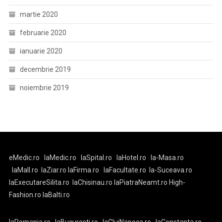
martie 2020
februarie 2020
ianuarie 2020
decembrie 2019
noiembrie 2019
eMedic.ro
laMedic.ro
laSpital.ro
laHotel.ro
la-Masa.ro
laMall.ro
laZiar.ro
laFirma.ro
laFacultate.ro
la-Suceava.ro
laExecutareSilita.ro
laChisinau.ro
laPiatraNeamt.ro
High-
Fashion.ro
laBalti.ro