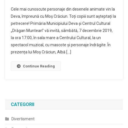
Prietenii
Cele mai cunoscute personaje din desenele animate vin la
Lui
Deva, împreună cu Moș Crăciun. Toți copiii sunt așteptați la
Mos
petrecere! Primăria Municipiului Deva și Centrul Cultural
Craciun
„Drăgan Muntean” vă invită, sâmbătă, 7 decembrie 2019,
Se
Intalnesc
la ora 17:00, în sala mare a Centrului Cultural, la un
Cu
spectacol muzical, cu mascote și personaje îndrăgite. În
Copiii,la
prezența lui Moș Crăciun, Albă […]
Centrul
Cultura
Continue Reading
Din
Deva
CATEGORII
Divertisment