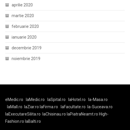
aprilie 2020
martie 2020
februarie 2020
ianuarie 2020
decembrie 2019
noiembrie 2019
eMedic.ro
laMedic.ro
laSpital.ro
laHotel.ro
la-Masa.ro
laMall.ro
laZiar.ro
laFirma.ro
laFacultate.ro
la-Suceava.ro
laExecutareSilita.ro
laChisinau.ro
laPiatraNeamt.ro
High-
Fashion.ro
laBalti.ro