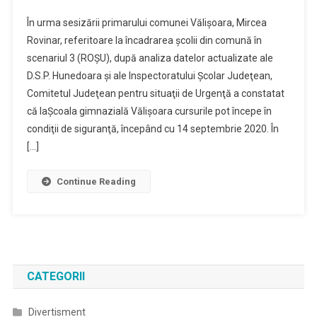
DESCHIDER
În urma sesizării primarului comunei Vălişoara, Mircea
AN
Rovinar, referitoare la încadrarea şcolii din comună în
ŞCOLAR
scenariul 3 (ROŞU), după analiza datelor actualizate ale
ŞI
D.S.P. Hunedoara şi ale Inspectoratului Şcolar Judeţean,
LA
VĂLIŞOARA
Comitetul Judeţean pentru situaţii de Urgenţă a constatat
că laŞcoala gimnazială Vălişoara cursurile pot începe în
condiţii de siguranţă, începând cu 14 septembrie 2020. În
[…]
Continue Reading
CATEGORII
Divertisment