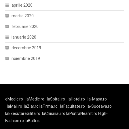
aprilie 2020
martie 2020
februarie 2020
ianuarie 2020
decembrie 2019
noiembrie 2019
eMedic.ro
laMedic.ro
laSpital.ro
laHotel.ro
la-Masa.ro
laMall.ro
laZiar.ro
laFirma.ro
laFacultate.ro
la-Suceava.ro
laExecutareSilita.ro
laChisinau.ro
laPiatraNeamt.ro
High-
Fashion.ro
laBalti.ro