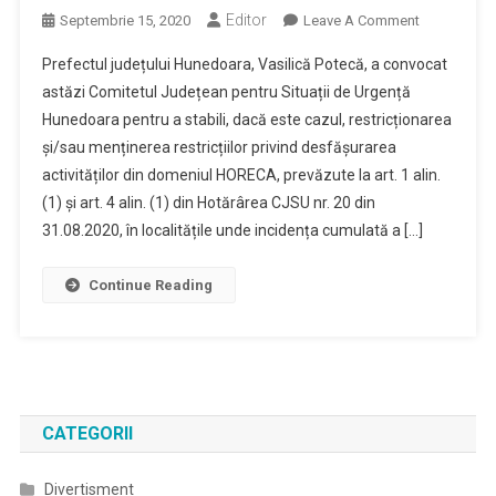
Editor
On
Septembrie 15, 2020
Leave A Comment
Informare
Prefectul județului Hunedoara, Vasilică Potecă, a convocat
Privind
astăzi Comitetul Județean pentru Situații de Urgență
Restricționa
Hunedoara pentru a stabili, dacă este cazul, restricționarea
Și/sau
și/sau menținerea restricțiilor privind desfășurarea
Menținerea
Restricțiilor
activităților din domeniul HORECA, prevăzute la art. 1 alin.
În
(1) și art. 4 alin. (1) din Hotărârea CJSU nr. 20 din
Activitatea
31.08.2020, în localitățile unde incidența cumulată a […]
Din
Domeniul
Continue Reading
HORECA
CATEGORII
Divertisment