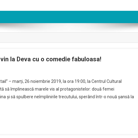
in la Deva cu o comedie fabuloasa!
n
aia
l” – marți, 26 noiembrie 2019, la ora 19:00, la Centrul Cultural
orgenstern
ă să împlinească marele vis al protagonistelor: două femei
i
na și să spulbere neîmplinirile trecutului, sperând într-o nouă șansă la
armen
anase
in
a
eva
u