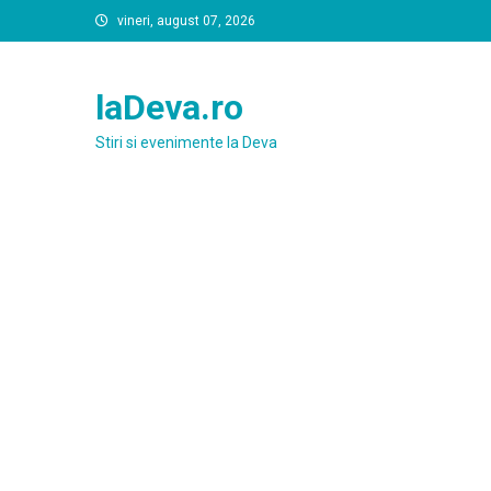
Skip
vineri, august 07, 2026
to
content
laDeva.ro
Stiri si evenimente la Deva