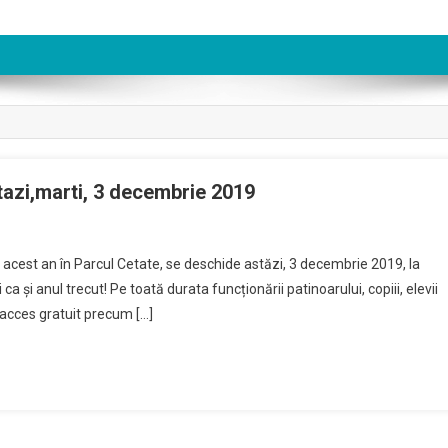
tazi,marti, 3 decembrie 2019
n
tinoarul
în acest an în Parcul Cetate, se deschide astăzi, 3 decembrie 2019, la
e
a şi anul trecut! Pe toată durata funcționării patinoarului, copiii, elevii
a
e acces gratuit precum […]
eva
e
eschide
tazi,marti,
ecembrie