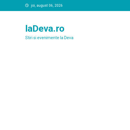
Skip
joi, august 06, 2026
to
content
laDeva.ro
Stiri si evenimente la Deva