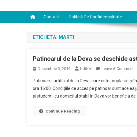
Contact
Politică De Confidențialitate
ETICHETĂ:
MARTI
Patinoarul de la Deva se deschide as
Editor
O
Decembrie 3, 2019
Leave A Comment
Pa
Patinoarul artificial de la Deva, care este amplasat şi 
D
ora 16:00. Condiţiile de acces pe patinoar sunt aceleaşi c
L
și studenții cu domiciliul stabil în Deva vor beneficia d
D
S
D
Continue Reading
As
3
D