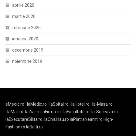
aprilie 2020
martie 2020
februarie 2020
ianuarie 2020
decembrie 2019
noiembrie 2019
eMedic.ro
laMedic.ro
laSpital.ro
laHotel.ro
la-Masa.ro
laMall.ro
laZiar.ro
laFirma.ro
laFacultate.ro
la-Suceava.ro
laExecutareSilita.ro
laChisinau.ro
laPiatraNeamt.ro
High-
Fashion.ro
laBalti.ro