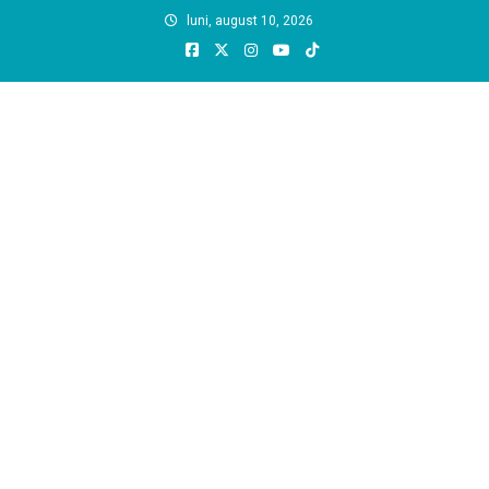
Skip
luni, august 10, 2026
to
content