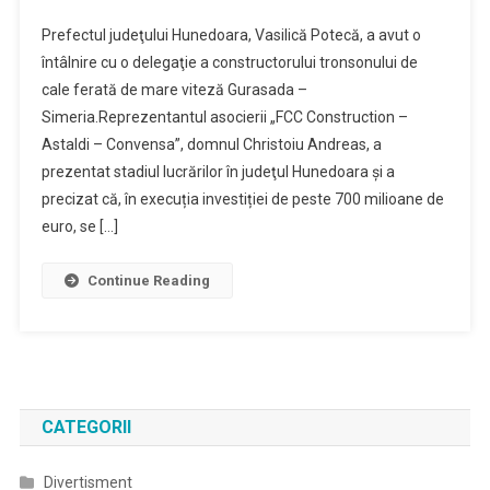
Prefectul
Prefectul judeţului Hunedoara, Vasilică Potecă, a avut o
Judeţului
întâlnire cu o delegaţie a constructorului tronsonului de
Sprijină
cale ferată de mare viteză Gurasada –
Mediul
Simeria.Reprezentantul asocierii „FCC Construction –
De
Afaceri
Astaldi – Convensa”, domnul Christoiu Andreas, a
Din
prezentat stadiul lucrărilor în judeţul Hunedoara şi a
Hunedoara
precizat că, în execuția investiției de peste 700 milioane de
euro, se […]
Continue Reading
CATEGORII
Divertisment