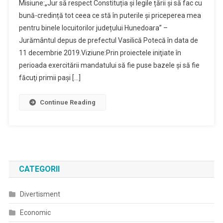
Misiune:„Jur să respect Constituția și legile țării și să fac cu
–
bună-credință tot ceea ce stă în puterile și priceperea mea
VIZIUNE
pentru binele locuitorilor județului Hunedoara” –
–
Jurământul depus de prefectul Vasilică Potecă în data de
ACŢIUNE
11 decembrie 2019.Viziune:Prin proiectele iniţiate în
perioada exercitării mandatului să fie puse bazele şi să fie
făcuţi primii paşi […]
Continue Reading
CATEGORII
Divertisment
Economic