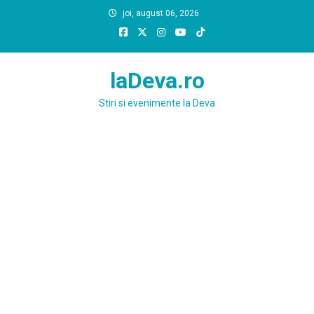
Skip
joi, august 06, 2026
to
content
laDeva.ro
Stiri si evenimente la Deva