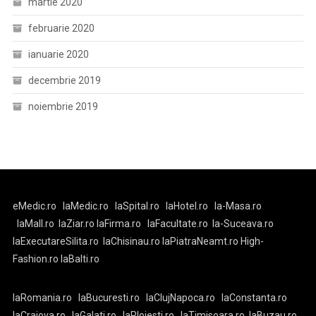
martie 2020
februarie 2020
ianuarie 2020
decembrie 2019
noiembrie 2019
eMedic.ro
laMedic.ro
laSpital.ro
laHotel.ro
la-Masa.ro
laMall.ro
laZiar.ro
laFirma.ro
laFacultate.ro
la-Suceava.ro
laExecutareSilita.ro
laChisinau.ro
laPiatraNeamt.ro
High-
Fashion.ro
laBalti.ro
laRomania.ro
laBucuresti.ro
laClujNapoca.ro
laConstanta.ro
laCraiova.ro
laGalati.ro
laPloiesti.ro
laTimisoara.ro
laBuzau.ro