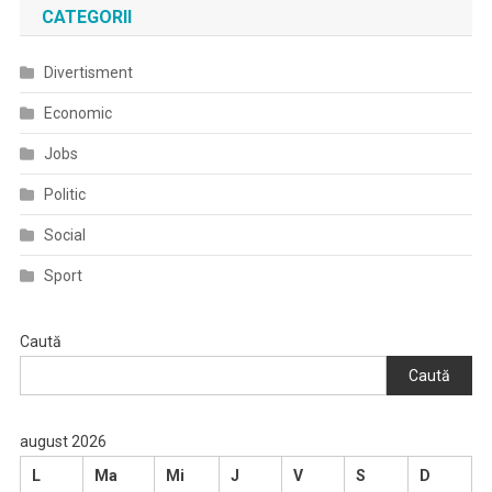
PIESE
CATEGORII
REPREZENTATI
DIN
Divertisment
COLECȚIILE
MUZEULUI
Economic
CIVILIZAȚIEI
Jobs
DACICE
ȘI
Politic
ROMANE
Social
Din
DEVA.
Sport
Caută
Caută
august 2026
L
Ma
Mi
J
V
S
D