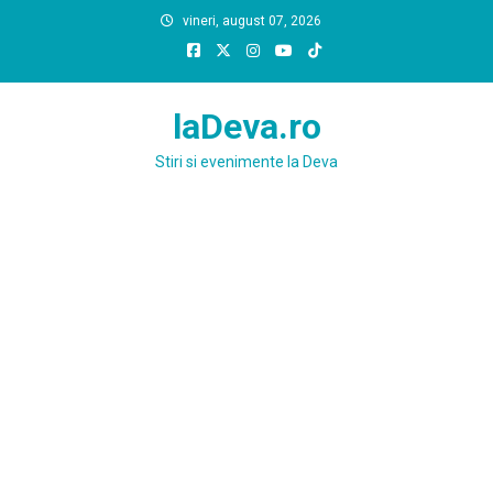
Skip
vineri, august 07, 2026
to
content
laDeva.ro
Stiri si evenimente la Deva