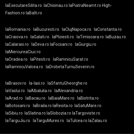
laExecutareSilita.ro
laChisinau.ro
laPiatraNeamt.ro
High-
Fashion.ro
laBalti.ro
laRomania.ro
laBucuresti.ro
laClujNapoca.ro
laConstanta.ro
laCraiova.ro
laGalati.ro
laPloiesti.ro
laTimisoara.ro
laBuzau.ro
laCalarasi.ro
laDeva.ro
laFocsani.ro
laGiurgiu.ro
laMiercureaCiuc.ro
laOradea.ro
laPitesti.ro
laRamnicuSarat.ro
laRamnicuValcea.ro
laDrobetaTurnuSeverin.ro
laBrasov.ro
la-Iasi.ro
laSfantuGheorghe.ro
laVaslui.ro
laAlbaIulia.ro
laAlexandria.ro
laArad.ro
laBacau.ro
laBaiaMare.ro
laBistrita.ro
laBotosani.ro
laBraila.ro
laResita.ro
laSatuMare.ro
laSibiu.ro
laSlatina.ro
laSlobozia.ro
laTargoviste.ro
laTarguJiu.ro
laTarguMures.ro
laTulcea.ro
laZalau.ro