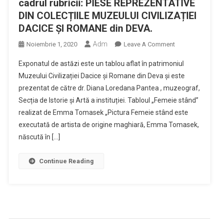
cadrul rubricii: PIESE REPREZENTATIVE
DIN COLECȚIILE MUZEULUI CIVILIZAȚIEI
DACICE ȘI ROMANE din DEVA.
Adm
On
Noiembrie 1, 2020
Leave A Comment
Muzeul
Exponatul de astăzi este un tablou aflat în patrimoniul
Civilizației
Muzeului Civilizației Dacice și Romane din Deva și este
Dacice
prezentat de către dr. Diana Loredana Pantea , muzeograf,
Și
Secția de Istorie și Artă a instituției. Tabloul „Femeie stând”
Romane
Din
realizat de Emma Tomasek „Pictura Femeie stând este
Deva
executată de artista de origine maghiară, Emma Tomasek,
Prezintă
născută în […]
Un
Alt
Continue Reading
Exponat
Virtual,
În
Cadrul
Rubricii: