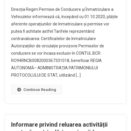
Comunicat
Direcția Regim Permise de Conducere și Înmatriculare a
Plăți
Vehiculelor informează că, începând cu 01.10.2020, plățile
Contravaloa
aferente operațiunilor de înmatriculare și permise vor
Permise,
putea fi achitate astfel:Tarifele reprezentând
Numere
De
contravaloarea: Certificatelor de înmatriculare
Înmatricular
Autorizațiilor de circulație provizorie Permiselor de
Autorizații,
conducere se vor încasa exclusiv în CONTUL BCR:
Etc.
RO94RNCB0082000367331018, beneficiar REGIA
AUTONOMĂ– ADMINISTRAȚIA PATRIMONIULUI
PROTOCOLULUI DE STAT, utilizând […]
Continue Reading
Informare privind reluarea activității