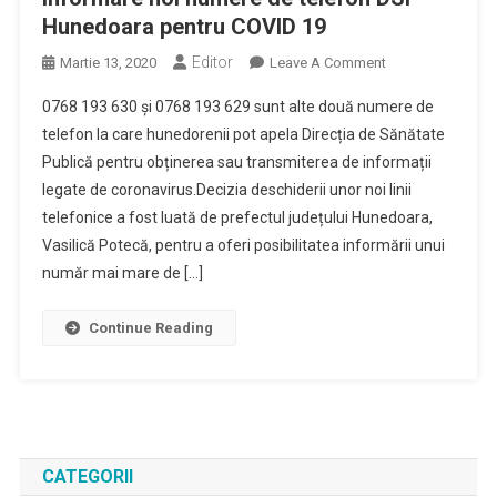
Hunedoara pentru COVID 19
Editor
On
Martie 13, 2020
Leave A Comment
Informare
0768 193 630 și 0768 193 629 sunt alte două numere de
Noi
telefon la care hunedorenii pot apela Direcția de Sănătate
Numere
Publică pentru obținerea sau transmiterea de informații
De
legate de coronavirus.Decizia deschiderii unor noi linii
Telefon
DSP
telefonice a fost luată de prefectul județului Hunedoara,
Hunedoara
Vasilică Potecă, pentru a oferi posibilitatea informării unui
Pentru
număr mai mare de […]
COVID
19
Continue Reading
CATEGORII