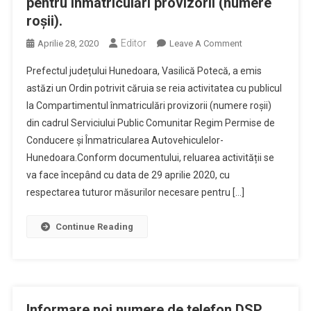
pentru înmatriculări provizorii (numere
roșii).
Editor
On
Aprilie 28, 2020
Leave A Comment
Informare
Prefectul județului Hunedoara, Vasilică Potecă, a emis
Privind
astăzi un Ordin potrivit căruia se reia activitatea cu publicul
Reluarea
la Compartimentul înmatriculări provizorii (numere roșii)
Activității
din cadrul Serviciului Public Comunitar Regim Permise de
Pentru
Înmatriculări
Conducere și Înmatricularea Autovehiculelor-
Provizorii
Hunedoara.Conform documentului, reluarea activității se
(numere
va face începând cu data de 29 aprilie 2020, cu
Roșii).
respectarea tuturor măsurilor necesare pentru […]
Continue Reading
Informare noi numere de telefon DSP