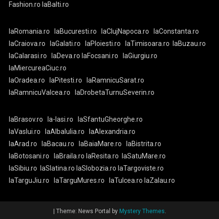
Fashion.ro
laBalti.ro
laRomania.ro
laBucuresti.ro
laClujNapoca.ro
laConstanta.ro
laCraiova.ro
laGalati.ro
laPloiesti.ro
laTimisoara.ro
laBuzau.ro
laCalarasi.ro
laDeva.ro
laFocsani.ro
laGiurgiu.ro
laMiercureaCiuc.ro
laOradea.ro
laPitesti.ro
laRamnicuSarat.ro
laRamnicuValcea.ro
laDrobetaTurnuSeverin.ro
laBrasov.ro
la-Iasi.ro
laSfantuGheorghe.ro
laVaslui.ro
laAlbaIulia.ro
laAlexandria.ro
laArad.ro
laBacau.ro
laBaiaMare.ro
laBistrita.ro
laBotosani.ro
laBraila.ro
laResita.ro
laSatuMare.ro
laSibiu.ro
laSlatina.ro
laSlobozia.ro
laTargoviste.ro
laTarguJiu.ro
laTarguMures.ro
laTulcea.ro
laZalau.ro
|
Theme: News Portal by
Mystery Themes
.