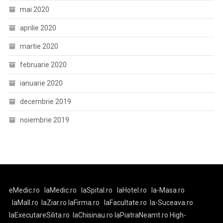
mai 2020
aprilie 2020
martie 2020
februarie 2020
ianuarie 2020
decembrie 2019
noiembrie 2019
eMedic.ro
laMedic.ro
laSpital.ro
laHotel.ro
la-Masa.ro
laMall.ro
laZiar.ro
laFirma.ro
laFacultate.ro
la-Suceava.ro
laExecutareSilita.ro
laChisinau.ro
laPiatraNeamt.ro
High-