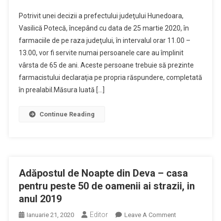
Prioritate
Potrivit unei decizii a prefectului judeţului Hunedoara,
La
Vasilică Potecă, începând cu data de 25 martie 2020, în
Farmacii
farmaciile de pe raza judeţului, în intervalul orar 11.00 –
Pentru
13.00, vor fi servite numai persoanele care au împlinit
Persoanele
Cu
vârsta de 65 de ani. Aceste persoane trebuie să prezinte
Varsta
farmacistului declaraţia pe propria răspundere, completată
De
în prealabil.Măsura luată […]
Peste
65
Continue Reading
De
Ani
Adăpostul de Noapte din Deva – casa
pentru peste 50 de oamenii ai strazii, in
anul 2019
Editor
On
Ianuarie 21, 2020
Leave A Comment