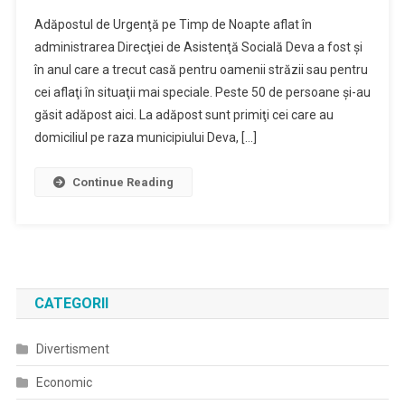
Adăpostul
Adăpostul de Urgenţă pe Timp de Noapte aflat în
De
administrarea Direcţiei de Asistenţă Socială Deva a fost şi
Noapte
în anul care a trecut casă pentru oamenii străzii sau pentru
Din
cei aflaţi în situaţii mai speciale. Peste 50 de persoane şi-au
Deva
–
găsit adăpost aici. La adăpost sunt primiţi cei care au
Casa
domiciliul pe raza municipiului Deva, […]
Pentru
Peste
Continue Reading
50
De
Oamenii
Ai
Strazii,
In
CATEGORII
Anul
2019
Divertisment
Economic