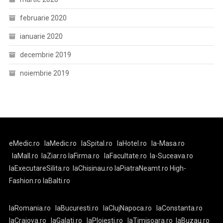
februarie 2020
ianuarie 2020
decembrie 2019
noiembrie 2019
eMedic.ro
laMedic.ro
laSpital.ro
laHotel.ro
la-Masa.ro
laMall.ro
laZiar.ro
laFirma.ro
laFacultate.ro
la-Suceava.ro
laExecutareSilita.ro
laChisinau.ro
laPiatraNeamt.ro
High-
Fashion.ro
laBalti.ro
laRomania.ro
laBucuresti.ro
laClujNapoca.ro
laConstanta.ro
laCraiova.ro
laGalati.ro
laPloiesti.ro
laTimisoara.ro
laBuzau.ro