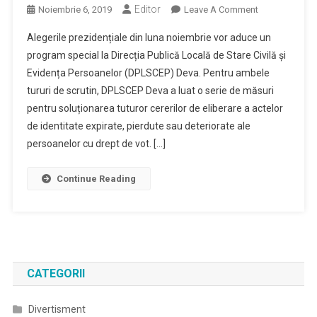
Editor
On
Noiembrie 6, 2019
Leave A Comment
Program
Alegerile prezidențiale din luna noiembrie vor aduce un
Prelungit
program special la Direcția Publică Locală de Stare Civilă și
La
Evidența Persoanelor (DPLSCEP) Deva. Pentru ambele
Evidenta
tururi de scrutin, DPLSCEP Deva a luat o serie de măsuri
Persoanelor
Deva,
pentru soluționarea tuturor cererilor de eliberare a actelor
Pentru
de identitate expirate, pierdute sau deteriorate ale
Alegerile
persoanelor cu drept de vot. […]
Prezidentiale
Continue Reading
CATEGORII
Divertisment