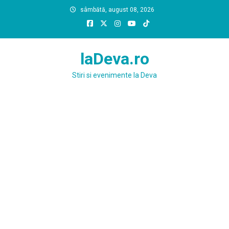
Skip
sâmbătă, august 08, 2026
to
content
laDeva.ro
Stiri si evenimente la Deva