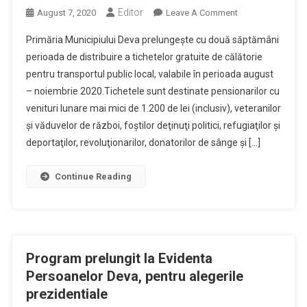
Editor
On
August 7, 2020
Leave A Comment
Termen
Primăria Municipiului Deva prelungeşte cu două săptămâni
Prelungit
perioada de distribuire a tichetelor gratuite de călătorie
De
pentru transportul public local, valabile în perioada august
Eliberare
– noiembrie 2020.Tichetele sunt destinate pensionarilor cu
A
Tichetelor
venituri lunare mai mici de 1.200 de lei (inclusiv), veteranilor
Gratuite
şi văduvelor de război, foştilor deţinuţi politici, refugiaţilor şi
De
deportaţilor, revoluţionarilor, donatorilor de sânge şi […]
Calatorie
Pentru
Continue Reading
Transportul
Public
Local
Program prelungit la Evidenta
Persoanelor Deva, pentru alegerile
prezidentiale