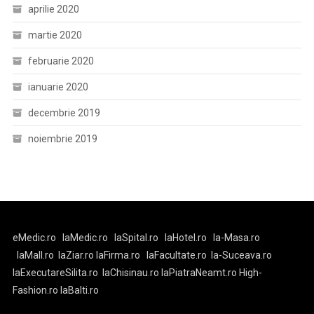
aprilie 2020
martie 2020
februarie 2020
ianuarie 2020
decembrie 2019
noiembrie 2019
eMedic.ro
laMedic.ro
laSpital.ro
laHotel.ro
la-Masa.ro
laMall.ro
laZiar.ro
laFirma.ro
laFacultate.ro
la-Suceava.ro
laExecutareSilita.ro
laChisinau.ro
laPiatraNeamt.ro
High-
Fashion.ro
laBalti.ro