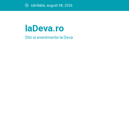
Skip
sâmbătă, august 08, 2026
to
content
laDeva.ro
Stiri si evenimente la Deva