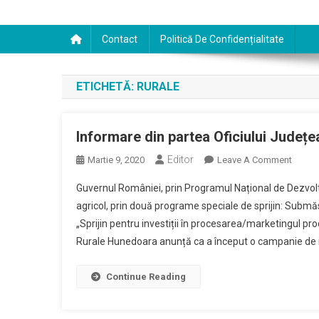
Contact
Politică De Confidențialitate
ETICHETĂ:
RURALE
Informare din partea Oficiului Județea
Editor
On
Martie 9, 2020
Leave A Comment
Inform
Guvernul României, prin Programul Național de Dezvolt
Din
agricol, prin două programe speciale de sprijin: Submăs
Partea
„Sprijin pentru investiții în procesarea/marketingul pro
Oficiul
Rurale Hunedoara anunță ca a început o campanie de 
Județ
Pentru
Finanț
Continue Reading
Investiț
Rurale