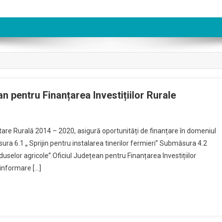
n pentru Finanțarea Investițiilor Rurale
are
are Rurală 2014 – 2020, asigură oportunități de finanțare în domeniul
ura 6.1 „ Sprijin pentru instalarea tinerilor fermieri” Submăsura 4.2
duselor agricole”.Oficiul Județean pentru Finanțarea Investițiilor
ui
informare […]
ean
area
iilor