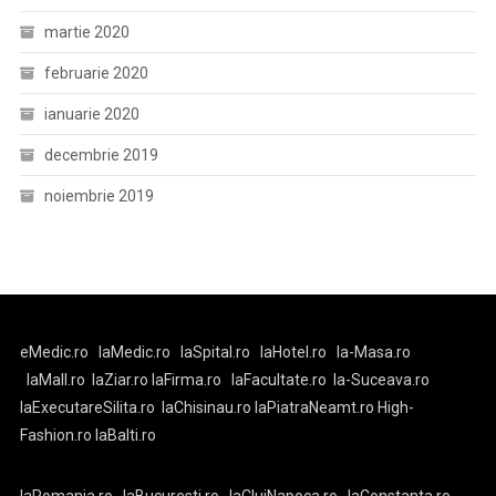
martie 2020
februarie 2020
ianuarie 2020
decembrie 2019
noiembrie 2019
eMedic.ro
laMedic.ro
laSpital.ro
laHotel.ro
la-Masa.ro
laMall.ro
laZiar.ro
laFirma.ro
laFacultate.ro
la-Suceava.ro
laExecutareSilita.ro
laChisinau.ro
laPiatraNeamt.ro
High-
Fashion.ro
laBalti.ro