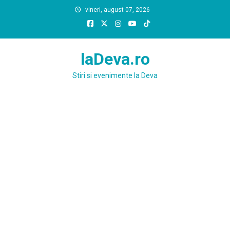
Skip
vineri, august 07, 2026
to
content
laDeva.ro
Stiri si evenimente la Deva