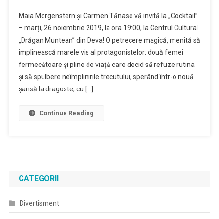
Maia
Maia Morgenstern și Carmen Tănase vă invită la „Cocktail”
Morgenstern
– marți, 26 noiembrie 2019, la ora 19:00, la Centrul Cultural
Si
„Drăgan Muntean” din Deva! O petrecere magică, menită să
Carmen
împlinească marele vis al protagonistelor: două femei
Tanase
Vin
fermecătoare și pline de viață care decid să refuze rutina
La
și să spulbere neîmplinirile trecutului, sperând într-o nouă
Deva
șansă la dragoste, cu […]
Cu
O
Continue Reading
Comedie
Fabuloasa!
CATEGORII
Divertisment