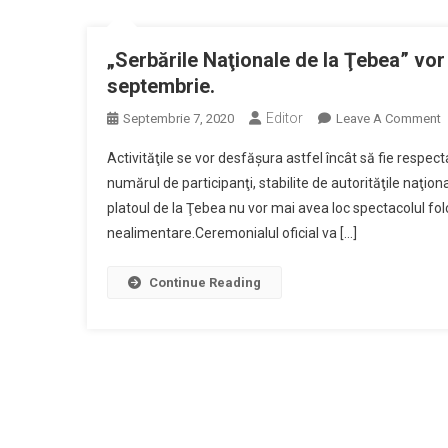
„Serbările Naţionale de la Ţebea” vor 
septembrie.
Editor
O
Septembrie 7, 2020
Leave A Comment
„
Activităţile se vor desfăşura astfel încât să fie respect
N
numărul de participanţi, stabilite de autorităţile naţi
D
platoul de la Ţebea nu vor mai avea loc spectacolul fol
L
nealimentare.Ceremonialul oficial va […]
Ţ
V
F
Continue Reading
O
Î
A
A
Î
D
D