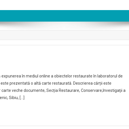
n
omunicat
 expunerea în mediul online a obiectelor restaurate în laboratorul de
–
i este prezentată o altă carte restaurată. Descrierea cărții este
arte
r carte veche documente, Secția Restaurare, Conservare,Investigaţii a
estaurată
nic, Sibiu, […]