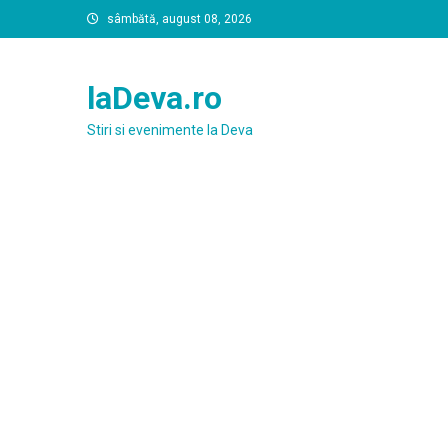
Skip
sâmbătă, august 08, 2026
to
content
laDeva.ro
Stiri si evenimente la Deva