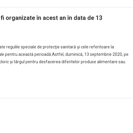
fi organizate în acest an în data de 13
n
Serbările
ate regulile speciale de protecţie sanitară şi cele referitoare la
aţionale
onale pentru această perioadă.Astfel, duminică, 13 septembrie 2020, pe
e
cloric şi târgul pentru desfacerea diferitelor produse alimentare sau
a
ebea”
or
i
rganizate
n
cest
n
n
ata
e