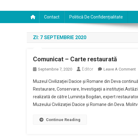
Contact
Politică De Confidențialitate
ZI:
7 SEPTEMBRIE 2020
Comunicat – Carte restaurată
Editor
O
Septembrie 7, 2020
Leave A Comment
C
Muzeul Civilizaţiei Dacice şi Romane din Deva continuă
Restaurare, Conservare, Investigaţii a instituției.Astăz
C
realizată de către Luminița Bogdan, expert restaurato
R
Muzeului Civilizaţiei Dacice şi Romane din Deva. Molitve
Continue Reading