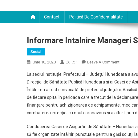
Contact
Politică De Confidențialitate
Informare Intalnire Manageri 
Social
Editor
On
Iunie 18, 2020
Leave A Comment
Informare
La sediul Instituţiei Prefectului – Judeţul Hunedoara a avut 
Intalnire
Direcţiei de Sănătate Publică Hunedoara şi ai Casei de As
Manageri
Întâlnirea a fost convocată de prefectul judeţului, Vasili
Spitale,
de fiecare spital în perioada care a trecut de la declanşa
La
Prefectura
finanţare pentru achiziţionarea de echipamente, medicam
Hunedoar
combaterea infecţiei cu noul coronavirus şi a altor tipuri d
Conducerea Casei de Asigurări de Sănătate – Hunedoara a s
să fie organizate întâlniri punctuale pentru a găsi soluţii l