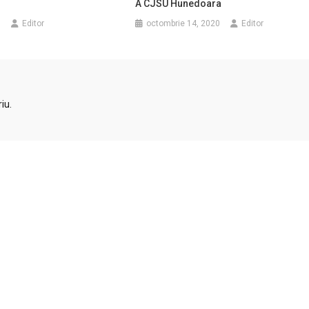
A CJSU Hunedoara
0
Editor
octombrie 14, 2020
Editor
iu.