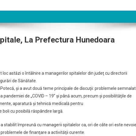
Spitale, La Prefectura Hunedoara
loc astăzi o întâlnire a managerilor spitalelor din judeţ cu directorii
igurări de Sănătate.
că Potecă, şi a avut două teme principale de discuţii: problemele semnala
rea pandemiei de „COVID – 19” şi până acum, precum şi posibilităţile de
ente, aparatură şi tehnică medicală pentru
a
e boli cu posibilă răspândire largă.
tabilit împreună cu managerii spitalelor ca, ori de câte ori este nevoie
a problemele de finanţare a activităţii curente.