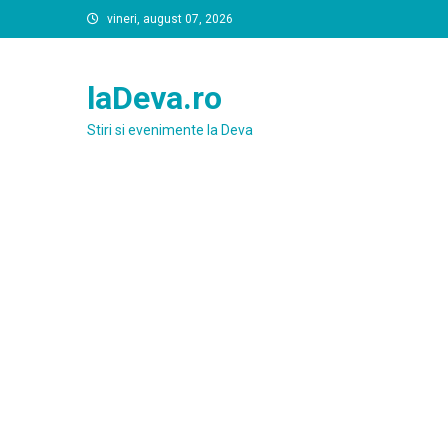
Skip
vineri, august 07, 2026
to
content
laDeva.ro
Stiri si evenimente la Deva