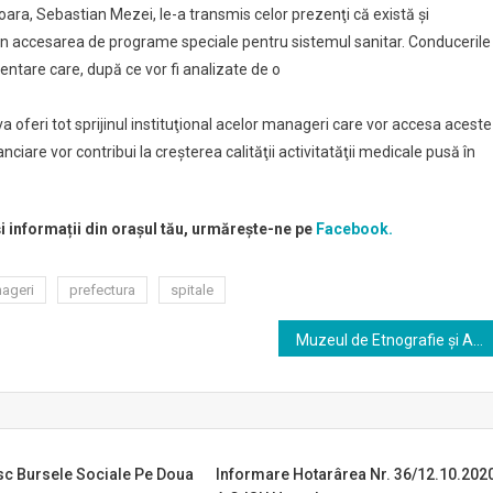
oara, Sebastian Mezei, le-a transmis celor prezenţi că există şi
prin accesarea de programe speciale pentru sistemul sanitar. Conducerile
mentare care, după ce vor fi analizate de o
a oferi tot sprijinul instituţional acelor manageri care vor accesa aceste
anciare vor contribui la creşterea calităţii activitatăţii medicale pusă în
și informații din orașul tău, urmărește-ne pe
Facebook.
ageri
prefectura
spitale
Muzeul de Etnografie și Artă Populară Orăștie
sc Bursele Sociale Pe Doua
Informare Hotarârea Nr. 36/12.10.202