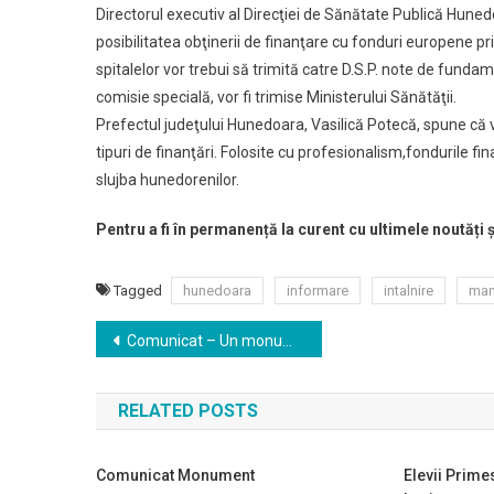
Directorul executiv al Direcţiei de Sănătate Publică Huned
posibilitatea obţinerii de finanţare cu fonduri europene 
spitalelor vor trebui să trimită catre D.S.P. note de funda
comisie specială, vor fi trimise Ministerului Sănătăţii.
Prefectul judeţului Hunedoara, Vasilică Potecă, spune că v
tipuri de finanţări. Folosite cu profesionalism,fondurile fin
slujba hunedorenilor.
Pentru a fi în permanență la curent cu ultimele noutăți 
Tagged
hunedoara
informare
intalnire
man
Navigare
Comunicat – Un monument pe săptămână
în
RELATED POSTS
articole
Comunicat Monument
Elevii Prime