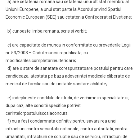
a) are cetatenia romana sau cetatenia unui alt stat membru al
Uniunii Europene, a unui stat parte la Acordul privind Spatiul
Economic European (SEE) sau cetatenia Confederatiei Elvetiene;
b) cunoaste limba romana, scris si vorbit;
c) are capacitate de munca in conformitate cu prevederile Legii
nr. 53/2003 – Codul muncii, republicata, cu
modificarilesicompletarileulterioare;
d) are o stare de sanatate corespunzatoare postului pentru care
candideaza, atestata pe baza adeverintei medicale eliberate de
medicul de familie sau de unitatile sanitare abilitate;
e) indeplineste conditiile de studii, de vechime in specialitate si,
dupa caz, alte conditii specifice potrivit
cerintelorpostuluiscoslaconcurs;
f) nu a fost condamnata definitiv pentru savarsirea unei
infractiuni contra securitatii nationale, contra autoritatii, contra
umanitatii, infractiuni de coruptie sau de serviciu, infractiuni de