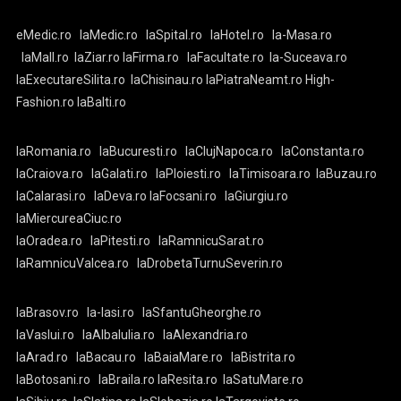
eMedic.ro
laMedic.ro
laSpital.ro
laHotel.ro
la-Masa.ro
laMall.ro
laZiar.ro
laFirma.ro
laFacultate.ro
la-Suceava.ro
laExecutareSilita.ro
laChisinau.ro
laPiatraNeamt.ro
High-
Fashion.ro
laBalti.ro
laRomania.ro
laBucuresti.ro
laClujNapoca.ro
laConstanta.ro
laCraiova.ro
laGalati.ro
laPloiesti.ro
laTimisoara.ro
laBuzau.ro
laCalarasi.ro
laDeva.ro
laFocsani.ro
laGiurgiu.ro
laMiercureaCiuc.ro
laOradea.ro
laPitesti.ro
laRamnicuSarat.ro
laRamnicuValcea.ro
laDrobetaTurnuSeverin.ro
laBrasov.ro
la-Iasi.ro
laSfantuGheorghe.ro
laVaslui.ro
laAlbaIulia.ro
laAlexandria.ro
laArad.ro
laBacau.ro
laBaiaMare.ro
laBistrita.ro
laBotosani.ro
laBraila.ro
laResita.ro
laSatuMare.ro