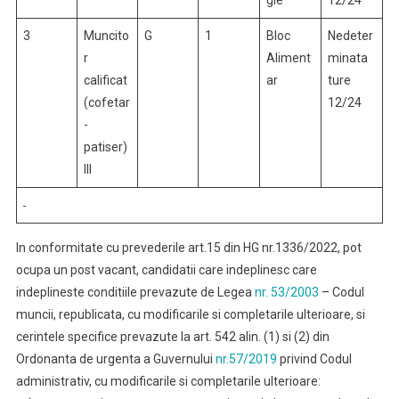
3
Muncito
G
1
Bloc
Nedeter
r
Aliment
minata
calificat
ar
ture
(cofetar
12/24
-
patiser)
III
In conformitate cu prevederile art.15 din HG nr.1336/2022, pot
ocupa un post vacant, candidatii care indeplinesc care
indeplineste conditiile prevazute de Legea
nr. 53/2003
– Codul
muncii, republicata, cu modificarile si completarile ulterioare, si
cerintele specifice prevazute la art. 542 alin. (1) si (2) din
Ordonanta de urgenta a Guvernului
nr.57/2019
privind Codul
administrativ, cu modificarile si completarile ulterioare: