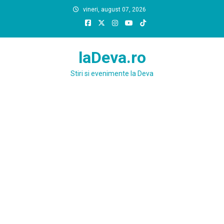
Skip
vineri, august 07, 2026
to
content
laDeva.ro
Stiri si evenimente la Deva