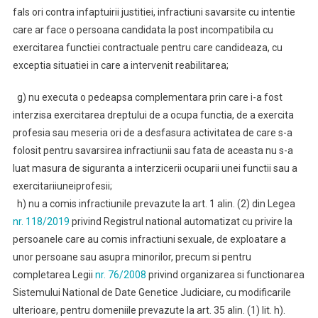
fals ori contra infaptuirii justitiei, infractiuni savarsite cu intentie
care ar face o persoana candidata la post incompatibila cu
exercitarea functiei contractuale pentru care candideaza, cu
exceptia situatiei in care a intervenit reabilitarea;
g) nu executa o pedeapsa complementara prin care i-a fost
interzisa exercitarea dreptului de a ocupa functia, de a exercita
profesia sau meseria ori de a desfasura activitatea de care s-a
folosit pentru savarsirea infractiunii sau fata de aceasta nu s-a
luat masura de siguranta a interzicerii ocuparii unei functii sau a
exercitariiuneiprofesii;
h) nu a comis infractiunile prevazute la art. 1 alin. (2) din Legea
nr. 118/2019
privind Registrul national automatizat cu privire la
persoanele care au comis infractiuni sexuale, de exploatare a
unor persoane sau asupra minorilor, precum si pentru
completarea Legii
nr. 76/2008
privind organizarea si functionarea
Sistemului National de Date Genetice Judiciare, cu modificarile
ulterioare, pentru domeniile prevazute la art. 35 alin. (1) lit. h).