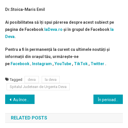
Dr.Stoica-Maris Emil
Ai posibilitatea să îți spui părerea despre acest subiect pe
pagina de Facebook
laDeva.ro
și în grupul de Facebook
la
Deva
.
Pentru a fi în permanență la curent cu ultimele noutăți și
informații din orașul tău, urmărește-ne
pe
Facebook
,
Instagram
,
YouTube
,
TikTok
,
Twitter
.
Tagged
deva
la deva
Spitalul Judetean de Urgenta Deva
Navigare
Au început înscrierile la Festivalul Concurs Național „Deva Music Star” 2026
În perioada 24-26 iulie 2026, municipiul Deva va găzdui etapa a V-a din cadrul Campionatului Național de Slalom Juniori, Super Slalom și Vehicule Electrice
în
RELATED POSTS
articole