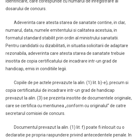
identificare, care corespunde cu numarul de inregistrare al
dosarului de concurs.
Adeverinta care atesta starea de sanatate contine, in clar,
numarul, data, numele emitentului si calitatea acestuia, in
formatul standard stabilit prin ordin al ministrului sanatatii.
Pentru candidatii cu dizabilitati, in situatia solicitarii de adaptare
rezonabila, adeverinta care atesta starea de sanatate trebuie
insotita de copia certificatului de incadrare intr-un grad de
handicap, emis in conditiile legii.
Copiile de pe actele prevazute la alin. (1) lit. b)-e), precum si
copia certificatului de incadrare intr-un grad de handicap
prevazut la alin. (3) se prezinta insotite de documentele originale,
care se certifica cu mentiunea „conform cu originalul“ de catre
secretarul comisiei de concurs.
Documentul prevazut la alin. (1) lit. f) poate fi inlocuit cu o
declaratie pe propria raspundere privind antecedentele penale. In