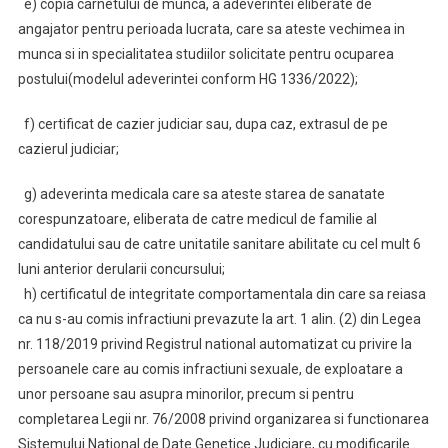
e) copia carnetului de munca, a adeverintei eliberate de
angajator pentru perioada lucrata, care sa ateste vechimea in
munca si in specialitatea studiilor solicitate pentru ocuparea
postului(modelul adeverintei conform HG 1336/2022);
f) certificat de cazier judiciar sau, dupa caz, extrasul de pe
cazierul judiciar;
g) adeverinta medicala care sa ateste starea de sanatate
corespunzatoare, eliberata de catre medicul de familie al
candidatului sau de catre unitatile sanitare abilitate cu cel mult 6
luni anterior derularii concursului;
h) certificatul de integritate comportamentala din care sa reiasa
ca nu s-au comis infractiuni prevazute la art. 1 alin. (2) din Legea
nr. 118/2019 privind Registrul national automatizat cu privire la
persoanele care au comis infractiuni sexuale, de exploatare a
unor persoane sau asupra minorilor, precum si pentru
completarea Legii nr. 76/2008 privind organizarea si functionarea
Sistemului National de Date Genetice Judiciare, cu modificarile