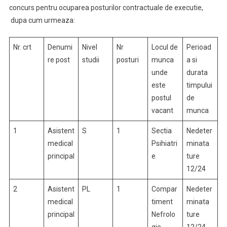
concurs pentru ocuparea posturilor contractuale de executie,
dupa cum urmeaza:
Nr. crt
Denumi
Nivel
Nr
Locul de
Perioad
re post
studii
posturi
munca
a si
unde
durata
este
timpului
postul
de
vacant
munca
1
Asistent
S
1
Sectia
Nedeter
medical
Psihiatri
minata
principal
e
ture
12/24
2
Asistent
PL
1
Compar
Nedeter
medical
timent
minata
principal
Nefrolo
ture
gie
12/24