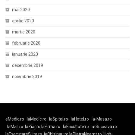
mai 2020
aprilie 2020
martie 2020
februarie 2020
ianuarie 2020
decembrie 2019
noiembrie 2019
eMedic.ro
laMedic.ro
laSpital.ro
laHotel.ro
la-Masa.ro
laMall.ro
laZiar.ro
laFirma.ro
laFacultate.ro
la-Suceava.ro
laExecutareSilita.ro
laChisinau.ro
laPiatraNeamt.ro
High-