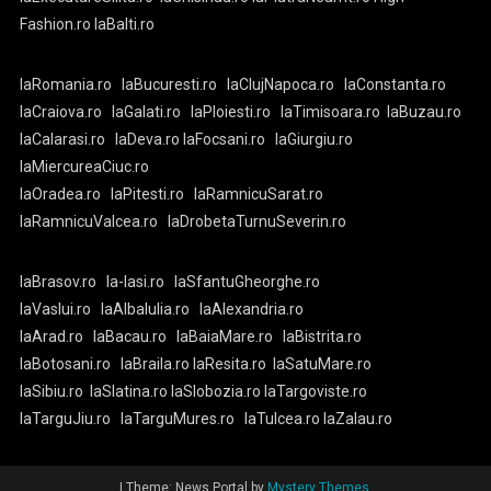
Fashion.ro
laBalti.ro
laRomania.ro
laBucuresti.ro
laClujNapoca.ro
laConstanta.ro
laCraiova.ro
laGalati.ro
laPloiesti.ro
laTimisoara.ro
laBuzau.ro
laCalarasi.ro
laDeva.ro
laFocsani.ro
laGiurgiu.ro
laMiercureaCiuc.ro
laOradea.ro
laPitesti.ro
laRamnicuSarat.ro
laRamnicuValcea.ro
laDrobetaTurnuSeverin.ro
laBrasov.ro
la-Iasi.ro
laSfantuGheorghe.ro
laVaslui.ro
laAlbaIulia.ro
laAlexandria.ro
laArad.ro
laBacau.ro
laBaiaMare.ro
laBistrita.ro
laBotosani.ro
laBraila.ro
laResita.ro
laSatuMare.ro
laSibiu.ro
laSlatina.ro
laSlobozia.ro
laTargoviste.ro
laTarguJiu.ro
laTarguMures.ro
laTulcea.ro
laZalau.ro
|
Theme: News Portal by
Mystery Themes
.