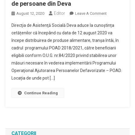
de persoane din Deva
Editor
On
August 12, 2020
Leave A Comment
Directia
Direcţia de Asistenţă Socială Deva aduce la cunoștința
De
cetățenilor că începând cu data de 12 august 2020 va
Asistenta
începe distribuirea de produse alimentare, tranșa întâi, în
Sociala
cadrul programului POAD 2018/2021, către beneficiarii
Deva
Incepe
eligibili conform O.U.G. nr.84/2020 privind stabilirea unor
Distribuirea
măsuri necesare în vederea implementării Programului
Unor
Operaţional Ajutorarea Persoanelor Defavorizate – POAD.
Produse
Locația de unde pot […]
Alimentare
Destinate
Continue Reading
Anumitor
Categorii
De
Persoane
Din
Deva
CATEGORII