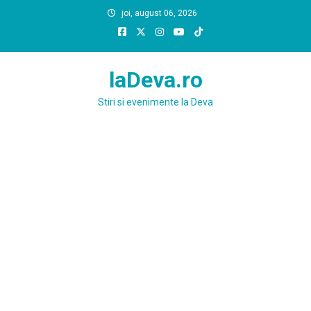
Skip
joi, august 06, 2026
to
content
laDeva.ro
Stiri si evenimente la Deva