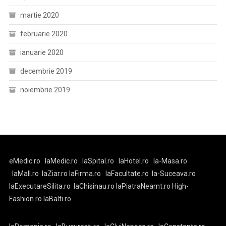
martie 2020
februarie 2020
ianuarie 2020
decembrie 2019
noiembrie 2019
eMedic.ro
laMedic.ro
laSpital.ro
laHotel.ro
la-Masa.ro
laMall.ro
laZiar.ro
laFirma.ro
laFacultate.ro
la-Suceava.ro
laExecutareSilita.ro
laChisinau.ro
laPiatraNeamt.ro
High-
Fashion.ro
laBalti.ro