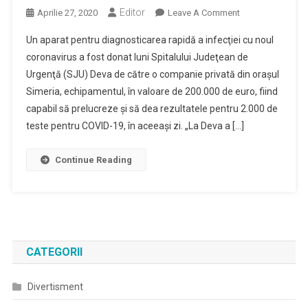
Editor
On
Aprilie 27, 2020
Leave A Comment
Aparat
Un aparat pentru diagnosticarea rapidă a infecţiei cu noul
Pentru
coronavirus a fost donat luni Spitalului Judeţean de
Diagnosticarea
Urgenţă (SJU) Deva de către o companie privată din oraşul
Rapidă
Simeria, echipamentul, în valoare de 200.000 de euro, fiind
A
COVID-
capabil să prelucreze şi să dea rezultatele pentru 2.000 de
19,
teste pentru COVID-19, în aceeaşi zi. „La Deva a […]
Donat
Spitalului
Continue Reading
Judeţean
De
Urgenţă
Deva
CATEGORII
Divertisment