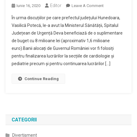
Editor
On
Iunie 16, 2020
Leave A Comment
Informare
În urma discuțiilor pe care prefectul județului Hunedoara,
Suplimentare
Vasilică Potecă, le-a avut la Ministerul Sănătății, Spitalul
Fonduri
Județean de Urgență Deva beneficiază de o suplimentare
Financiare
de buget cu 8 milioane lei (aproximativ 1,6 milioane
SJU
–
euro).Banii alocați de Guvernul României vor fi folosiți
DEVA
pentru finalizarea lucrărilor la secțiile de cardiologie și
Din
pediatrie precum și pentru continuarea lucrărilor […]
Partea
Ministerului
Continue Reading
Sănătății
CATEGORII
Divertisment