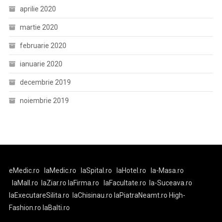
aprilie 2020
martie 2020
februarie 2020
ianuarie 2020
decembrie 2019
noiembrie 2019
eMedic.ro
laMedic.ro
laSpital.ro
laHotel.ro
la-Masa.ro
laMall.ro
laZiar.ro
laFirma.ro
laFacultate.ro
la-Suceava.ro
laExecutareSilita.ro
laChisinau.ro
laPiatraNeamt.ro
High-
Fashion.ro
laBalti.ro