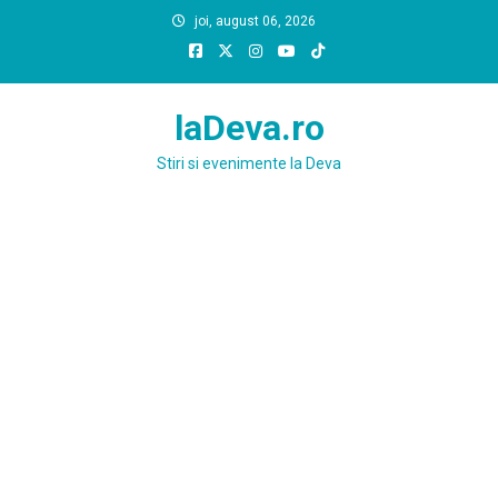
Skip
joi, august 06, 2026
to
content
laDeva.ro
Stiri si evenimente la Deva