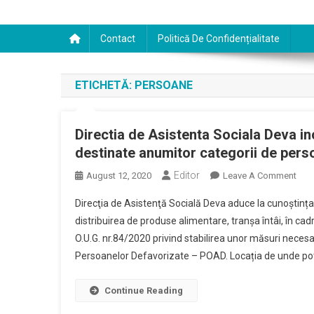
Contact
Politică De Confidențialitate
ETICHETĂ:
PERSOANE
Directia de Asistenta Sociala Deva i
destinate anumitor categorii de pers
Editor
On
August 12, 2020
Leave A Comment
Dire
Direcţia de Asistenţă Socială Deva aduce la cunoștinț
De
distribuirea de produse alimentare, tranșa întâi, în ca
Asis
O.U.G. nr.84/2020 privind stabilirea unor măsuri nece
Soci
Persoanelor Defavorizate – POAD. Locația de unde pot
Dev
Ince
Dist
Continue Reading
Uno