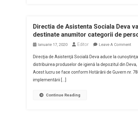
Pro
Alim
Dest
Anu
Directia de Asistenta Sociala Deva va
Cate
destinate anumitor categorii de per
De
Editor
On
Ianuarie 17, 2020
Leave A Comment
Per
Dire
Din
Direcţia de Asistenţă Socială Deva aduce la cunoştinţa
De
Dev
distribuirea produselor de igienă la depozitul din Deva,
Asi
Acest lucru se face conform Hotărârii de Guvern nr. 7
Soc
implementării […]
Dev
Va
Inc
Continue Reading
Dist
Uno
Pro
De
Igi
Des