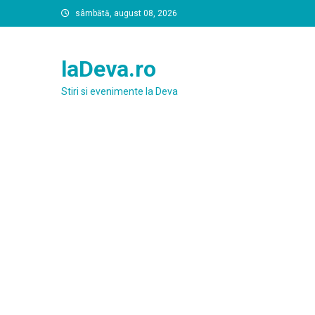
Skip
sâmbătă, august 08, 2026
to
content
laDeva.ro
Stiri si evenimente la Deva