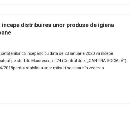
duse
entare
inate
mitor
 incepe distribuirea unor produse de igiena
gorii
soane
soane
ctia
 cetăţenilor că începând cu data de 23 ianuarie 2020 va începe
a
 situat pe str. Titu Maiorescu, nr.24 (Centrul de zi „CANTINA SOCIALĂ”).
stenta
84/2018pentru stabilirea unor măsuri necesare în vederea
iala
a
epe
ribuirea
r
duse
ena
tinate