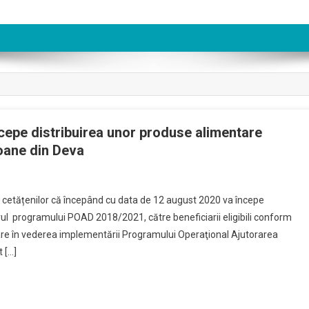
ncepe distribuirea unor produse alimentare
oane din Deva
ctia
a cetățenilor că începând cu data de 12 august 2020 va începe
drul programului POAD 2018/2021, către beneficiarii eligibili conform
tenta
sare în vederea implementării Programului Operaţional Ajutorarea
ala
 […]
a
pe
ribuirea
r