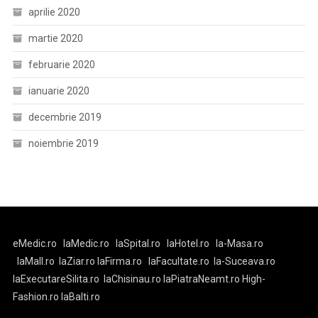
aprilie 2020
martie 2020
februarie 2020
ianuarie 2020
decembrie 2019
noiembrie 2019
eMedic.ro
laMedic.ro
laSpital.ro
laHotel.ro
la-Masa.ro
laMall.ro
laZiar.ro
laFirma.ro
laFacultate.ro
la-Suceava.ro
laExecutareSilita.ro
laChisinau.ro
laPiatraNeamt.ro
High-
Fashion.ro
laBalti.ro