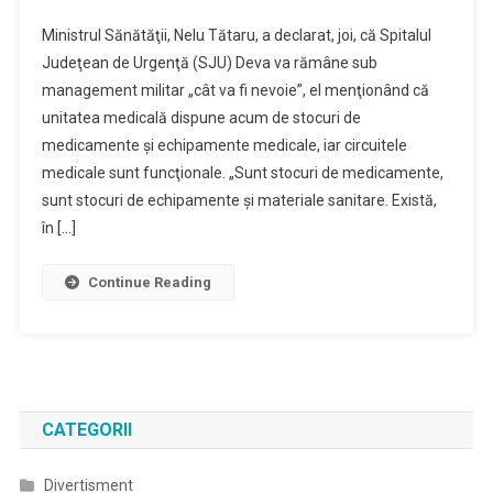
Tătaru:
Ministrul Sănătăţii, Nelu Tătaru, a declarat, joi, că Spitalul
Spitalul
Judeţean de Urgenţă (SJU) Deva va rămâne sub
Judeţean
management militar „cât va fi nevoie”, el menţionând că
Din
unitatea medicală dispune acum de stocuri de
Deva
Rămâne
medicamente şi echipamente medicale, iar circuitele
Sub
medicale sunt funcţionale. „Sunt stocuri de medicamente,
Management
sunt stocuri de echipamente şi materiale sanitare. Există,
Militar
în […]
Continue Reading
CATEGORII
Divertisment