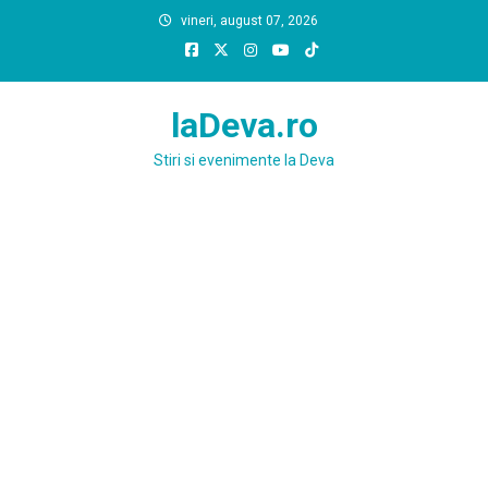
Skip
vineri, august 07, 2026
to
content
laDeva.ro
Stiri si evenimente la Deva