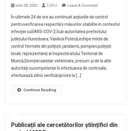
Editor
On
Iulie 28, 2020
Leave A Comment
Acțiuni
În ultimele 24 de ore au continuat acțiunile de control
De
pentruverificarea respectării măsurilor stabilite în contextul
Control
infecției cuSARS-COV-2.Sub autoritatea prefectului
Pentru
județului Hunedoara, Vasilică Potecă,echipe mixte de
Verificarea
Respectării
control formate din polițiști, jandarmi, pompieri,polițiști
Măsurilor
locali, reprezentanți ai Inspectoratului Teritorial de
Stabilite
Muncă,Direcției sanitar-veterinare, precum și de la alte
În
autorități cucompetențe în efectuarea de controale,
Contextul
efectuează zilnic verificăriprivire la […]
Infecției
Cu
Continue Reading
SARS-
COV-
2
Publicații ale cercetătorilor științifici din