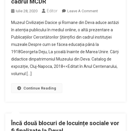
cadrul MCDR
Editor
On
Iulie 28, 2020
Leave A Comment
Publicații
Muzeul Civilizaţiei Dacice şi Romane din Deva aduce astăzi
Ale
în atenția publicului în mediul online, o altă prezentare a
Cercetătorilor
Publicațiilor Cercetătorilor Științifici din cadrul instituției
Științifici
muzeale.Despre cum se făcea educația până la
Din
Cadrul
1918Georgeta Deju, La școală înainte de Marea Unire. Cărți
MCDR
didactice dinpatrimoniul Muzeului din Deva. Catalog de
expoziție, Cluj-Napoca, 2018<<Editat în Anul Centenarului,
volumul […]
Continue Reading
Încă două blocuri de locuințe sociale vor
fi finalizate la Deva!