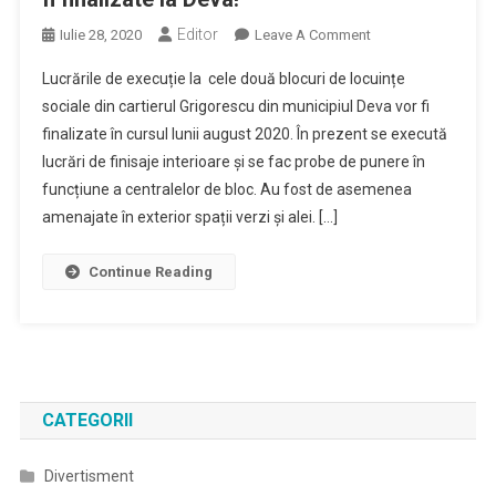
Editor
On
Iulie 28, 2020
Leave A Comment
Încă
Lucrările de execuție la cele două blocuri de locuințe
Două
sociale din cartierul Grigorescu din municipiul Deva vor fi
Blocuri
finalizate în cursul lunii august 2020. În prezent se execută
De
lucrări de finisaje interioare și se fac probe de punere în
Locuințe
Sociale
funcțiune a centralelor de bloc. Au fost de asemenea
Vor
amenajate în exterior spații verzi și alei. […]
Fi
Finalizate
Continue Reading
La
Deva!
CATEGORII
Divertisment