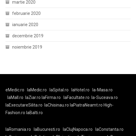
martie 2020
februarie 2020
ianuarie 2020
decembrie 2019
noiembrie 2019
eMedic.ro
laMedic.ro
laSpital.ro
laHotel.ro
la-Masa.ro
laMall.ro
laZiar.ro
laFirma.ro
laFacultate.ro
la-Suceava.ro
laExecutareSilita.ro
laChisinau.ro
laPiatraNeamt.ro
High-
Fashion.ro
laBalti.ro
laRomania.ro
laBucuresti.ro
laClujNapoca.ro
laConstanta.ro