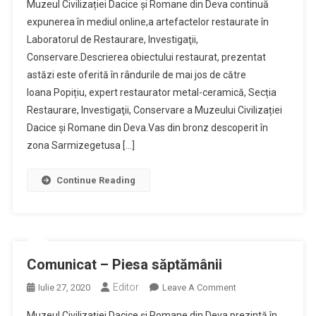
Muzeul Civilizației Dacice și Romane din Deva continuă
–
expunerea în mediul online,a artefactelor restaurate în
Piesă
Laboratorul de Restaurare, Investigaţii,
Restaurată
Conservare.Descrierea obiectului restaurat, prezentat
astăzi este oferită în rândurile de mai jos de către
Ioana Popițiu, expert restaurator metal-ceramică, Secția
Restaurare, Investigaţii, Conservare a Muzeului Civilizației
Dacice și Romane din Deva.Vas din bronz descoperit în
zona Sarmizegetusa […]
Continue Reading
Comunicat – Piesa săptămânii
Editor
On
Iulie 27, 2020
Leave A Comment
Comunicat
Muzeul Civilizației Dacice și Romane din Deva prezintă în