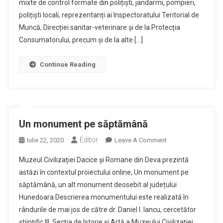
mixte de control formate din polițiști, jandarmi, pompieri,
polițiști locali, reprezentanți ai Inspectoratului Teritorial de
Muncă, Direcției sanitar-veterinare și de la Protecția
Consumatorului, precum și de la alte […]
Continue Reading
Un monument pe săptămână
Editor
On
Iulie 22, 2020
Leave A Comment
Un
Muzeul Civilizației Dacice și Romane din Deva prezintă
Monument
astăzi în contextul proiectului online, Un monument pe
Pe
săptămână, un alt monument deosebit al județului
Săptămână
Hunedoara.Descrierea monumentului este realizată în
rândurile de mai jos de către dr. Daniel I. Iancu, cercetător
științific III, Secția de Istorie și Artă a Muzeului Civilizaţiei