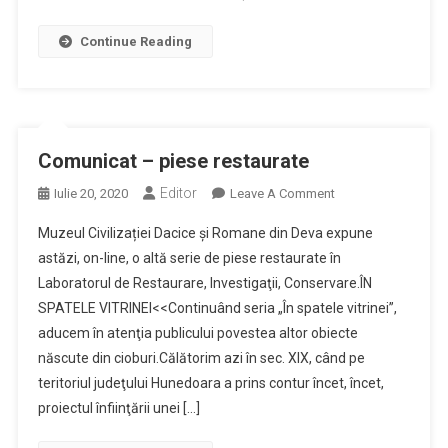
Continue Reading
Comunicat – piese restaurate
Editor
On
Iulie 20, 2020
Leave A Comment
Comunicat
Muzeul Civilizației Dacice și Romane din Deva expune
–
astăzi, on-line, o altă serie de piese restaurate în
Piese
Laboratorul de Restaurare, Investigaţii, Conservare.ÎN
Restaurate
SPATELE VITRINEI<<Continuând seria „În spatele vitrinei”,
aducem în atenţia publicului povestea altor obiecte
născute din cioburi.Călătorim azi în sec. XIX, când pe
teritoriul judeţului Hunedoara a prins contur încet, încet,
proiectul înfiinţării unei […]