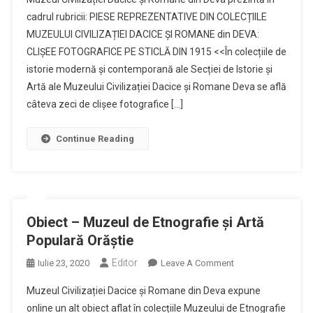
–
cadrul rubricii: PIESE REPREZENTATIVE DIN COLECȚIILE
Piesa
MUZEULUI CIVILIZAȚIEI DACICE ȘI ROMANE din DEVA:
Săptămânii
CLIȘEE FOTOGRAFICE PE STICLĂ DIN 1915 <<În colecțiile de
istorie modernă și contemporană ale Secției de Istorie și
Artă ale Muzeului Civilizației Dacice și Romane Deva se află
câteva zeci de clișee fotografice […]
Continue Reading
Obiect – Muzeul de Etnografie și Artă
Populară Orăștie
Editor
On
Iulie 23, 2020
Leave A Comment
Obiect
Muzeul Civilizației Dacice și Romane din Deva expune
–
online un alt obiect aflat în colecțiile Muzeului de Etnografie
Muzeul