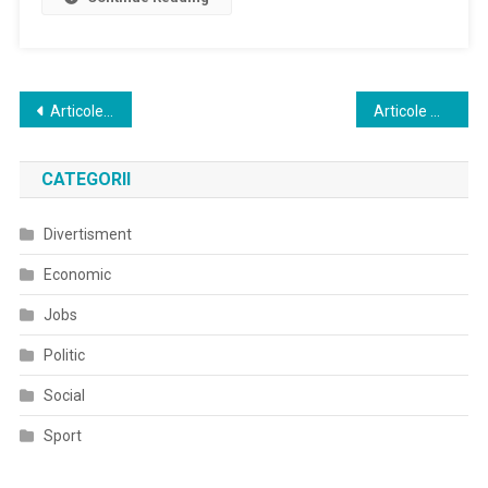
De
Inundații
Navigare
Articole mai vechi
Articole mai noi
în
CATEGORII
articole
Divertisment
Economic
Jobs
Politic
Social
Sport