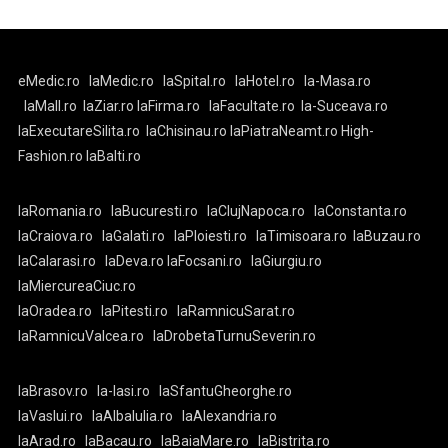
eMedic.ro
laMedic.ro
laSpital.ro
laHotel.ro
la-Masa.ro
laMall.ro
laZiar.ro
laFirma.ro
laFacultate.ro
la-Suceava.ro
laExecutareSilita.ro
laChisinau.ro
laPiatraNeamt.ro
High-
Fashion.ro
laBalti.ro
laRomania.ro
laBucuresti.ro
laClujNapoca.ro
laConstanta.ro
laCraiova.ro
laGalati.ro
laPloiesti.ro
laTimisoara.ro
laBuzau.ro
laCalarasi.ro
laDeva.ro
laFocsani.ro
laGiurgiu.ro
laMiercureaCiuc.ro
laOradea.ro
laPitesti.ro
laRamnicuSarat.ro
laRamnicuValcea.ro
laDrobetaTurnuSeverin.ro
laBrasov.ro
la-Iasi.ro
laSfantuGheorghe.ro
laVaslui.ro
laAlbaIulia.ro
laAlexandria.ro
laArad.ro
laBacau.ro
laBaiaMare.ro
laBistrita.ro