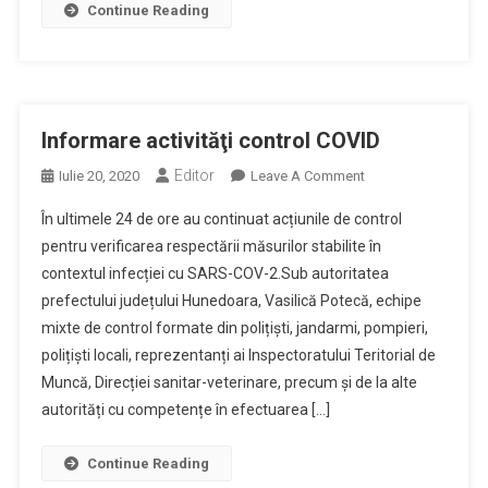
Continue Reading
Informare activităţi control COVID
Editor
On
Iulie 20, 2020
Leave A Comment
Informare
În ultimele 24 de ore au continuat acțiunile de control
Activităţi
pentru verificarea respectării măsurilor stabilite în
Control
contextul infecției cu SARS-COV-2.Sub autoritatea
COVID
prefectului județului Hunedoara, Vasilică Potecă, echipe
mixte de control formate din polițiști, jandarmi, pompieri,
polițiști locali, reprezentanți ai Inspectoratului Teritorial de
Muncă, Direcției sanitar-veterinare, precum și de la alte
autorități cu competențe în efectuarea […]
Continue Reading