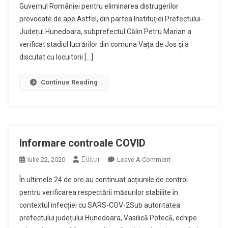
Guvernul României pentru eliminarea distrugerilor
Petru
Marian
provocate de ape.Astfel, din partea Instituției Prefectului-
La
Județul Hunedoara, subprefectul Călin Petru Marian a
Vața
verificat stadiul lucrărilor din comuna Vața de Jos și a
De
discutat cu locuitorii […]
Jos
Continue Reading
Informare controale COVID
Editor
On
Iulie 22, 2020
Leave A Comment
Informare
În ultimele 24 de ore au continuat acțiunile de control
Controale
pentru verificarea respectării măsurilor stabilite în
COVID
contextul infecției cu SARS-COV-2Sub autoritatea
prefectului județului Hunedoara, Vasilică Potecă, echipe