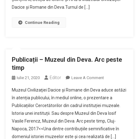
Dacice şi Romane din Deva.Turnul de […]
Continue Reading
Publicații – Muzeul din Deva. Arc peste
timp
Editor
On
Iulie 21, 2020
Leave A Comment
Publicații
Muzeul Civilizaţiei Dacice şi Romane din Deva aduce astăzi
–
în atenția publicului, în mediul online, o prezentare a
Muzeul
Publicațiilor Cercetătorilor din cadrul instituției muzeale.
Din
Istoria unei instituții. Sau despre Muzeul din Deva Iosif
Deva.
Arc
Vasile Ferencz, Muzeul din Deva. Arc peste timp, Cluj-
Peste
Napoca, 2017<<Una dintre contribuțiile semnificative în
Timp
domeniul istoriei muzeelor este și cea realizată de […]