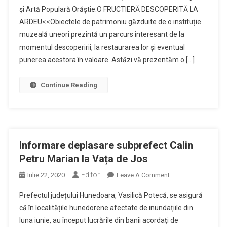
și Artă Populară Orăștie.O FRUCTIERĂ DESCOPERITĂ LA
De
ARDEU<<Obiectele de patrimoniu găzduite de o instituție
Etnografie
Și
muzeală uneori prezintă un parcurs interesant de la
Artă
momentul descoperirii, la restaurarea lor și eventual
Populară
punerea acestora în valoare. Astăzi vă prezentăm o […]
Orăștie
Continue Reading
Informare deplasare subprefect Calin
Petru Marian la Vața de Jos
Editor
On
Iulie 22, 2020
Leave A Comment
Informare
Prefectul județului Hunedoara, Vasilică Potecă, se asigură
Deplasare
că în localitățile hunedorene afectate de inundațiile din
Subprefect
luna iunie, au început lucrările din banii acordați de
Calin