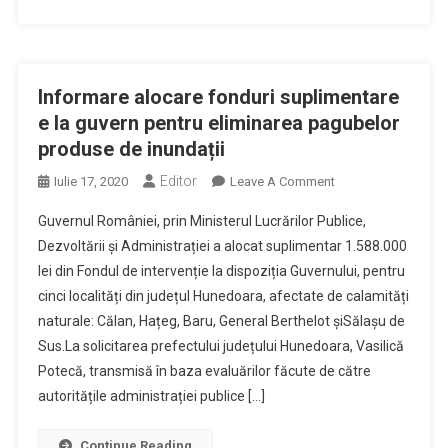
Informare alocare fonduri suplimentare
e la guvern pentru eliminarea pagubelor
produse de inundații
Editor
On
Iulie 17, 2020
Leave A Comment
Informare
Guvernul României, prin Ministerul Lucrărilor Publice,
Alocare
Dezvoltării și Administrației a alocat suplimentar 1.588.000
Fonduri
lei din Fondul de intervenție la dispoziția Guvernului, pentru
Suplimentare
cinci localități din județul Hunedoara, afectate de calamități
E
La
naturale: Călan, Hațeg, Baru, General Berthelot șiSălașu de
Guvern
Sus.La solicitarea prefectului județului Hunedoara, Vasilică
Pentru
Potecă, transmisă în baza evaluărilor făcute de către
Eliminarea
autoritățile administrației publice […]
Pagubelor
Produse
Continue Reading