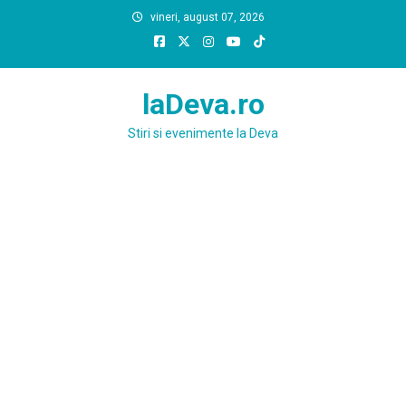
Skip
vineri, august 07, 2026
to
content
laDeva.ro
Stiri si evenimente la Deva