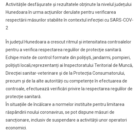
Activitățile desfășurate și rezultatele obținute la nivelul județului
Privind
Hunedoara în urma acțiunilor derulate pentru verificarea
Controale
respectării măsurilor stabilite în contextul infecției cu SARS-COV-
COVID
2
19
–
În judeţul Hunedoara a crescut ritmul şi intensitatea controalelor
Respectare
Masuri
pentru a verifica respectarea regulilor de protecţie sanitară.
Echipe mixte de control formate din polițiști, jandarmi, pompieri,
polițiști locali,reprezentanți ai Inspectoratului Teritorial de Muncă,
Direcției sanitar-veterinare și de la Protecția Consumatorului,
precum și de la alte autorități cu competențe în efectuarea de
controale, efectuează verificări privire la respectarea regulilor de
protecție sanitară.
În situațiile de încălcare a normelor instituite pentru limitarea
răspândirii noului coronavirus, se pot dispune măsuri de
sancționare, inclusiv de suspendare a activității unor operatori
economici.