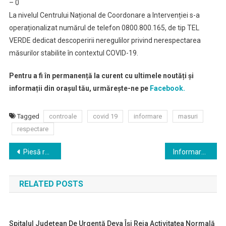
– 0
La nivelul Centrului Național de Coordonare a Intervenției s-a
operaționalizat numărul de telefon 0800.800.165, de tip TEL
VERDE dedicat descoperirii neregulilor privind nerespectarea
măsurilor stabilite în contextul COVID-19.
Pentru a fi în permanență la curent cu ultimele noutăți și
informații din orașul tău, urmărește-ne pe
Facebook.
Tagged
controale
covid 19
informare
masuri
respectare
Navigare
Piesă restaurată
Informare acțiuni control COVID 19
în
RELATED POSTS
articole
Spitalul Județean De Urgență Deva Își Reia Activitatea Normală