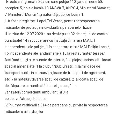
I.Efective angrenate 209 din care poliție 110, jandarmerie 58,
pompieri 5, poliție locală 13,ANSVA 7, ANPC 4, Ministerul Sănătății
7, Ministerul Muncii 4 și autorități publice locale 1.
II. A fost înregistrat 1 apel Tel Verde, pentru nerespectarea
măsurilor de protecție individuală a persoanelor fizice.
III. În ziua de 12.07.2020 s-au desfășurat 32 de acțiuni de control
punctuale( 14 în cooperare cu instituții din afara M.A.I., 1
independente ale poliției, 1 în cooperare mixtă MAI-Poliția Locală,
16 independente ale jandarmeriei), 16 la restaurante/ terase/
fastfood-uri și alte puncte de interes, 1 la plaje/piscine/ alte locuri
special amenajate, 1 la cluburi/pub-uri etc., 1 la mijloace de
transport public în comun/ mijloace de transport de agrement,
etc, 7 la hoteluri/diverse spații de cazare, 2 la locații/spații de
desfășurare a manifestărilor religioase, 1 la
vânzători/comercianți ambulanți și 3 la
obiective/atracții turistice.
IV. În urma verificării a 314 de persoane cu privire la respectarea
măsurilor și interdicțiilor