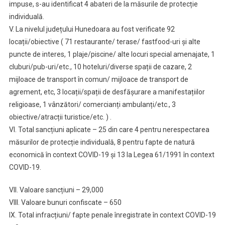
impuse, s-au identificat 4 abateri de la măsurile de protecție
individuală.
V. La nivelul județului Hunedoara au fost verificate 92
locații/obiective ( 71 restaurante/ terase/ fastfood-uri și alte
puncte de interes, 1 plaje/piscine/ alte locuri special amenajate, 1
cluburi/pub-uri/etc., 10 hoteluri/diverse spații de cazare, 2
mijloace de transport în comun/ mijloace de transport de
agrement, etc, 3 locații/spații de desfășurare a manifestațiilor
religioase, 1 vânzători/ comercianți ambulanți/etc., 3
obiective/atracții turistice/etc. ) .
VI. Total sancțiuni aplicate – 25 din care 4 pentru nerespectarea
măsurilor de protecție individuală, 8 pentru fapte de natură
economică în context COVID-19 și 13 la Legea 61/1991 în context
COVID-19.
VII. Valoare sancțiuni – 29,000
VIII. Valoare bunuri confiscate – 650
IX. Total infracțiuni/ fapte penale înregistrate în context COVID-19