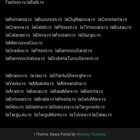
Fashion.ro
laBalti.ro
laRomania.ro
laBucuresti.ro
laClujNapoca.ro
laConstanta.ro
laCraiova.ro
laGalati.ro
laPloiesti.ro
laTimisoara.ro
laBuzau.ro
laCalarasi.ro
laDeva.ro
laFocsani.ro
laGiurgiu.ro
laMiercureaCiuc.ro
laOradea.ro
laPitesti.ro
laRamnicuSarat.ro
laRamnicuValcea.ro
laDrobetaTurnuSeverin.ro
laBrasov.ro
la-Iasi.ro
laSfantuGheorghe.ro
laVaslui.ro
laAlbaIulia.ro
laAlexandria.ro
laArad.ro
laBacau.ro
laBaiaMare.ro
laBistrita.ro
laBotosani.ro
laBraila.ro
laResita.ro
laSatuMare.ro
laSibiu.ro
laSlatina.ro
laSlobozia.ro
laTargoviste.ro
laTarguJiu.ro
laTarguMures.ro
laTulcea.ro
laZalau.ro
|
Theme: News Portal by
Mystery Themes
.