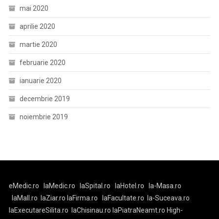
mai 2020
aprilie 2020
martie 2020
februarie 2020
ianuarie 2020
decembrie 2019
noiembrie 2019
eMedic.ro
laMedic.ro
laSpital.ro
laHotel.ro
la-Masa.ro
laMall.ro
laZiar.ro
laFirma.ro
laFacultate.ro
la-Suceava.ro
laExecutareSilita.ro
laChisinau.ro
laPiatraNeamt.ro
High-