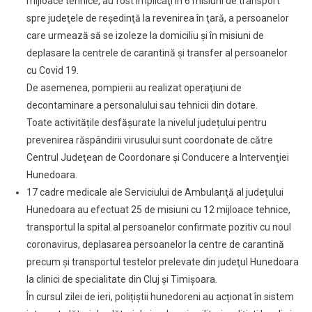
mijloace tehnice, au fost implicaţi în 6 misiuni de transport
spre judeţele de reşedinţă la revenirea în ţară, a persoanelor
care urmează să se izoleze la domiciliu şi în misiuni de
deplasare la centrele de carantină şi transfer al persoanelor
cu Covid 19.
De asemenea, pompierii au realizat operaţiuni de
decontaminare a personalului sau tehnicii din dotare.
Toate activitățile desfășurate la nivelul județului pentru
prevenirea răspândirii virusului sunt coordonate de către
Centrul Judeţean de Coordonare şi Conducere a Intervenţiei
Hunedoara.
17 cadre medicale ale Serviciului de Ambulanţă al judeţului
Hunedoara au efectuat 25 de misiuni cu 12 mijloace tehnice,
transportul la spital al persoanelor confirmate pozitiv cu noul
coronavirus, deplasarea persoanelor la centre de carantină
precum şi transportul testelor prelevate din judeţul Hunedoara
la clinici de specialitate din Cluj şi Timişoara.
În cursul zilei de ieri, polițiștii hunedoreni au acționat în sistem