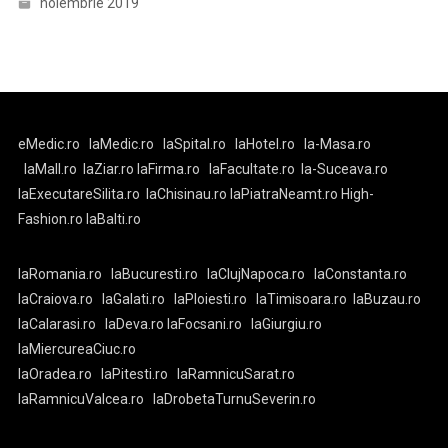
noiembrie 2019
eMedic.ro
laMedic.ro
laSpital.ro
laHotel.ro
la-Masa.ro
laMall.ro
laZiar.ro
laFirma.ro
laFacultate.ro
la-Suceava.ro
laExecutareSilita.ro
laChisinau.ro
laPiatraNeamt.ro
High-
Fashion.ro
laBalti.ro
laRomania.ro
laBucuresti.ro
laClujNapoca.ro
laConstanta.ro
laCraiova.ro
laGalati.ro
laPloiesti.ro
laTimisoara.ro
laBuzau.ro
laCalarasi.ro
laDeva.ro
laFocsani.ro
laGiurgiu.ro
laMiercureaCiuc.ro
laOradea.ro
laPitesti.ro
laRamnicuSarat.ro
laRamnicuValcea.ro
laDrobetaTurnuSeverin.ro