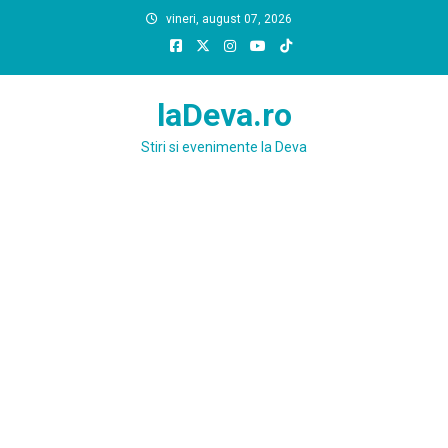
Skip
vineri, august 07, 2026
to
content
laDeva.ro
Stiri si evenimente la Deva