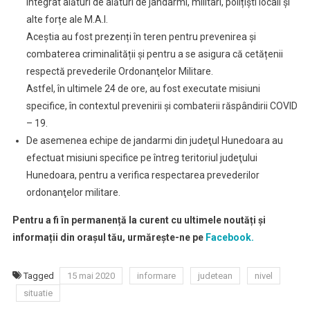
integrat alături de alături de jandarmi, militari, polițiști locali și
alte forțe ale M.A.I.
Aceștia au fost prezenți în teren pentru prevenirea și
combaterea criminalității și pentru a se asigura că cetățenii
respectă prevederile Ordonanţelor Militare.
Astfel, în ultimele 24 de ore, au fost executate misiuni
specifice, în contextul prevenirii și combaterii răspândirii COVID
– 19.
De asemenea echipe de jandarmi din judeţul Hunedoara au
efectuat misiuni specifice pe întreg teritoriul judeţului
Hunedoara, pentru a verifica respectarea prevederilor
ordonanţelor militare.
Pentru a fi în permanență la curent cu ultimele noutăți și
informații din orașul tău, urmărește-ne pe
Facebook.
Tagged
15 mai 2020
informare
judetean
nivel
situatie