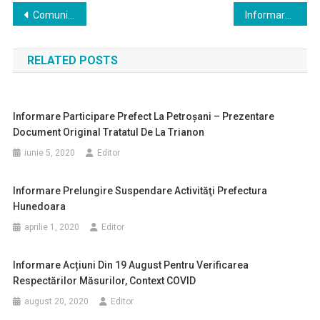
Navigare
Comunicat Gorgona Medusa
Informare menținere valabilitate documente auto
în
RELATED POSTS
articole
Informare Participare Prefect La Petroşani – Prezentare
Document Original Tratatul De La Trianon
iunie 5, 2020
Editor
Informare Prelungire Suspendare Activităţi Prefectura
Hunedoara
aprilie 1, 2020
Editor
Informare Acțiuni Din 19 August Pentru Verificarea
Respectărilor Măsurilor, Context COVID
august 20, 2020
Editor