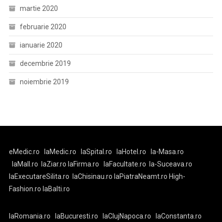
martie 2020
februarie 2020
ianuarie 2020
decembrie 2019
noiembrie 2019
eMedic.ro
laMedic.ro
laSpital.ro
laHotel.ro
la-Masa.ro
laMall.ro
laZiar.ro
laFirma.ro
laFacultate.ro
la-Suceava.ro
laExecutareSilita.ro
laChisinau.ro
laPiatraNeamt.ro
High-
Fashion.ro
laBalti.ro
laRomania.ro
laBucuresti.ro
laClujNapoca.ro
laConstanta.ro