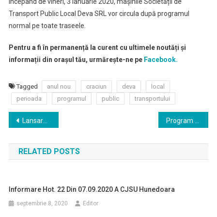
Începând de vineri, 3 ianuarie 2020, mașinile Societății de
Transport Public Local Deva SRL vor circula după programul
normal pe toate traseele.
Pentru a fi în permanență la curent cu ultimele noutăți și
informații din orașul tău, urmărește-ne pe
Facebook.
Tagged
anul nou
craciun
deva
local
perioada
programul
public
transportului
Navigare
Lansare de carte
Program sarbatori la Muzeu
în
RELATED POSTS
articole
Informare Hot. 22 Din 07.09.2020 A CJSU Hunedoara
septembrie 8, 2020
Editor