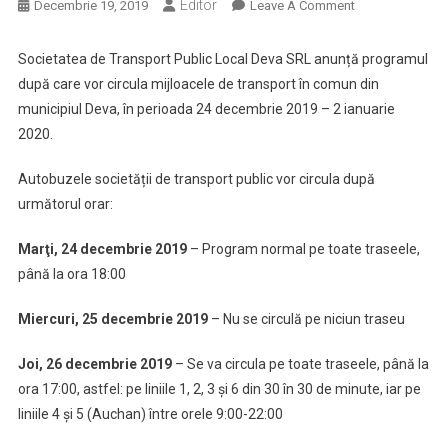
Editor
On
Decembrie 19, 2019
Leave A Comment
Programul
Transportului
Societatea de Transport Public Local Deva SRL anunță programul
Public
după care vor circula mijloacele de transport în comun din
Local
municipiul Deva, în perioada 24 decembrie 2019 – 2 ianuarie
Din
2020.
Deva,
In
Autobuzele societății de transport public vor circula după
Perioada
următorul orar:
De
Craciun
Marţi, 24 decembrie 2019
– Program normal pe toate traseele,
Si
până la ora 18:00
Anul
Nou
Miercuri, 25 decembrie 2019
– Nu se circulă pe niciun traseu
Joi, 26 decembrie 2019
– Se va circula pe toate traseele, până la
ora 17:00, astfel: pe liniile 1, 2, 3 şi 6 din 30 în 30 de minute, iar pe
liniile 4 şi 5 (Auchan) între orele 9:00-22:00