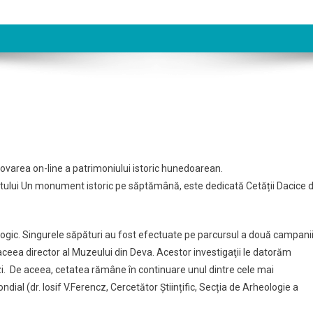
ovarea on-line a patrimoniului istoric hunedoarean.
oiectului Un monument istoric pe săptămână, este dedicată Cetății Dacice 
logic. Singurele săpături au fost efectuate pe parcursul a două campanii
ceea director al Muzeului din Deva. Acestor investigaţii le datorăm
. De aceea, cetatea rămâne în continuare unul dintre cele mai
al (dr. Iosif V.Ferencz, Cercetător Științific, Secția de Arheologie a