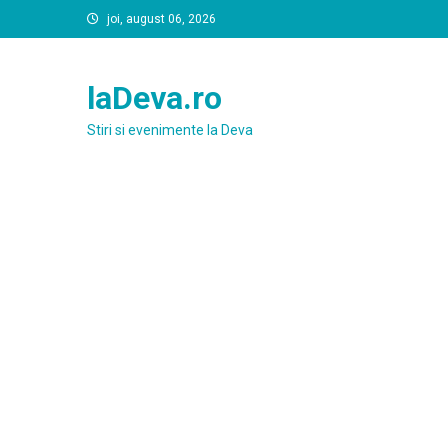
Skip
joi, august 06, 2026
to
content
laDeva.ro
Stiri si evenimente la Deva