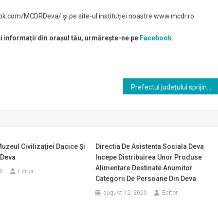
.com/MCDRDeva/ și pe site-ul instituției noastre www.mcdr.ro
și informații din orașul tău, urmărește-ne pe
Facebook.
Prefectul judeţului sprijină mediul de afaceri din Hunedoara
zeul Civilizaţiei Dacice Şi
Directia De Asistenta Sociala Deva
 Deva
Incepe Distribuirea Unor Produse
Alimentare Destinate Anumitor
0
Editor
Categorii De Persoane Din Deva
august 12, 2020
Editor