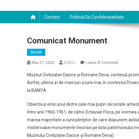
Contact
Politică De Confidențialitate
Comunicat Monument
Social
Editor
On
Mai 27, 2020
Leave A Comment
Comunicat
Muzeul Civilizației Dacice și Romane Deva, continuă prom
Monument
Astfel, ultima zi de miercuri a lunii mai, în contextul Pr
la BĂNIȚA.
Obiectivul este unul dintre cele mai puțin cercetate arheo
între anii 1960-1961, de către Octavian Floca, pe vremea a
marea majoritate a cunoştinţelor de care dispunem astăzi
misterioase monumente înscrise pe lista patrimoniului mondi
Muzeului Civilizației Dacice și Romane Deva).