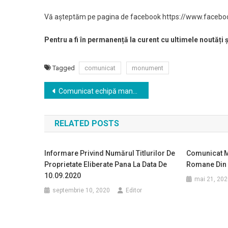
Vă așteptăm pe pagina de facebook https://www.facebook
Pentru a fi în permanență la curent cu ultimele noutăți 
Tagged
comunicat
monument
Navigare
Comunicat echipă managerială nouă la SJU Deva
în
RELATED POSTS
articole
Informare Privind Numărul Titlurilor De
Comunicat Mu
Proprietate Eliberate Pana La Data De
Romane Din
10.09.2020
mai 21, 202
septembrie 10, 2020
Editor