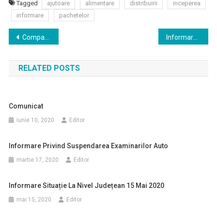
Tagged
ajutoare
alimentare
distribuirii
inceperea
informare
pachetelor
Navigare
Compartiment pentru tratarea pacienţilor cardiaci critici la Spitalul Judeţean Deva
Informare verificare aplicare măsuri în context COVID
în
RELATED POSTS
articole
Comunicat
iunie 10, 2020
Editor
Informare Privind Suspendarea Examinarilor Auto
martie 17, 2020
Editor
Informare Situație La Nivel Județean 15 Mai 2020
mai 15, 2020
Editor