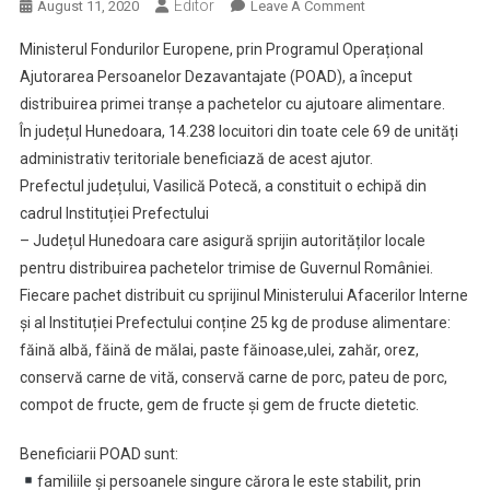
Editor
On
August 11, 2020
Leave A Comment
Informare
Ministerul Fondurilor Europene, prin Programul Operațional
Privind
Ajutorarea Persoanelor Dezavantajate (POAD), a început
Începerea
distribuirea primei tranșe a pachetelor cu ajutoare alimentare.
Distribuirii
În județul Hunedoara, 14.238 locuitori din toate cele 69 de unități
Pachetelor
Cu
administrativ teritoriale beneficiază de acest ajutor.
Ajutoare
Prefectul județului, Vasilică Potecă, a constituit o echipă din
Alimentare
cadrul Instituției Prefectului
– Județul Hunedoara care asigură sprijin autorităților locale
pentru distribuirea pachetelor trimise de Guvernul României.
Fiecare pachet distribuit cu sprijinul Ministerului Afacerilor Interne
și al Instituției Prefectului conține 25 kg de produse alimentare:
făină albă, făină de mălai, paste făinoase,ulei, zahăr, orez,
conservă carne de vită, conservă carne de porc, pateu de porc,
compot de fructe, gem de fructe și gem de fructe dietetic.
Beneficiarii POAD sunt:
familiile şi persoanele singure cărora le este stabilit, prin