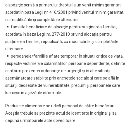
dispoziţie scrisă a primarului,dreptul la un venit minim garantat
acordat în baza Legii nr. 416/2001 privind venitul minim garantat,
cu modificările şi completările ulterioare
familiile beneficiare de alocaţie pentru susţinerea familiei,
acordată în baza Legii nr. 277/2010 privind alocaţia pentru
susţinerea familiei, republicată, cu modificările şi completările
ulterioare
persoanele/familiile aflate temporar în situaţii critice de viaţă,
respectiv victime ale calamităţilor, persoane dependente, definite
conform prezentei ordonanţe de urgenţă şi în alte situaţii
asemănătoare stabilite prin anchetele sociale şi care se află în
situaţii deosebite de vulnerabilitate, precum şi persoanele care
locuiesc în aşezările informale
Produsele alimentare se ridică personal de către beneficiari.
Aceștia trebuie să prezinte actul de identitate în original și să
depună următoarele acte doveditoare: