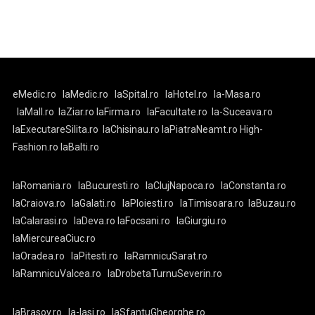
eMedic.ro
laMedic.ro
laSpital.ro
laHotel.ro
la-Masa.ro
laMall.ro
laZiar.ro
laFirma.ro
laFacultate.ro
la-Suceava.ro
laExecutareSilita.ro
laChisinau.ro
laPiatraNeamt.ro
High-
Fashion.ro
laBalti.ro
laRomania.ro
laBucuresti.ro
laClujNapoca.ro
laConstanta.ro
laCraiova.ro
laGalati.ro
laPloiesti.ro
laTimisoara.ro
laBuzau.ro
laCalarasi.ro
laDeva.ro
laFocsani.ro
laGiurgiu.ro
laMiercureaCiuc.ro
laOradea.ro
laPitesti.ro
laRamnicuSarat.ro
laRamnicuValcea.ro
laDrobetaTurnuSeverin.ro
laBrasov.ro
la-Iasi.ro
laSfantuGheorghe.ro