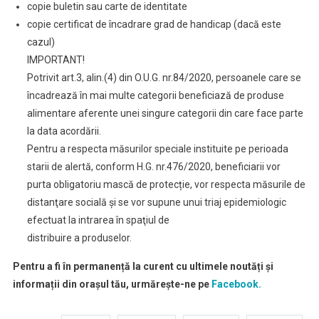
copie buletin sau carte de identitate
copie certificat de încadrare grad de handicap (dacă este
cazul)
IMPORTANT!
Potrivit art.3, alin.(4) din O.U.G. nr.84/2020, persoanele care se
încadrează în mai multe categorii beneficiază de produse
alimentare aferente unei singure categorii din care face parte
la data acordării.
Pentru a respecta măsurilor speciale instituite pe perioada
starii de alertă, conform H.G. nr.476/2020, beneficiarii vor
purta obligatoriu mască de protecție, vor respecta măsurile de
distanţare socială şi se vor supune unui triaj epidemiologic
efectuat la intrarea în spaţiul de
distribuire a produselor.
Pentru a fi în permanență la curent cu ultimele noutăți și
informații din orașul tău, urmărește-ne pe
Facebook.